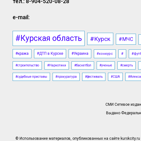
тел.: 8-904-520-08-28
e-mail:
#Курская область
#Курск
#МЧС
#кража
#ДТП в Курске
#Украина
#конкурс
#
#фут
#строительство
#Наркотики
#баскетбол
#ученые
#смерть
#судебные приставы
#прокуратура
#фестиваль
#США
#Алекса
СМИ Сетевое издани
Выдано Федерально
© Использование материалов, опубликованных на сайте kurskcity.ru 