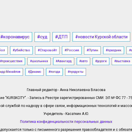
#коронавирус
#суд
#ДТП
#новости Курской области
бол
#убийство
#Старовойт
#Россия
#Путин
#праздник
#
#происшествия
#школьники
#Авангард
#авто
#дороги
#выставка
ндр Михайлов
#Динамо
#погода
#продукты
Главный редактор - Анна Николаевна Власова
е "KURSKCITY". - Запись в Реестре зарегистрированных СМИ: ЭЛ № ФС 77 - 758
й службой по надзору в сфере связи, информационных технологий и масс
Учредитель - Касаткин А.Ю.
Политика конфиденциальности персональных данных
допускается только с письменного разрешения правообладателя и с обязател