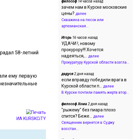
философ
14 часов назад
зачем нам в Курске московские
цены?
далее
Скважина на песок или
артезианская...
Игорь
16 часов назад
УДАЧИ !, новому
прокурору!!!.Хочется
традал 58-летний
надеяться,...
далее
Прокуратуру Курской области возгла...
дедуся
2 дня назад
зали ему первую
если вправду победили врага в
 незначительные
Курской области п...
далее
В Курске почтили память жертв втор...
философ Хома
2 дня назад
"рыжему" без пиара плохо
спится? Беже...
далее
ИА KURSKCiTY
Священник вернется в Суджу
восстан...