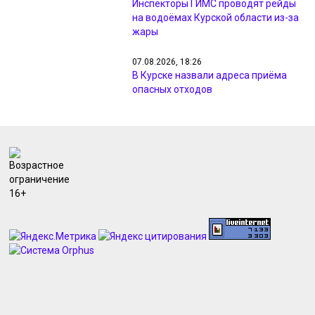
Инспекторы ГИМС проводят рейды
на водоёмах Курской области из-за
жары
07.08.2026, 18:26
В Курске назвали адреса приёма
опасных отходов
07.08.2026, 18:09
Минприроды проверил жалобы
жителей на неприятный запах в
Курске
07.08.2026, 17:48
Курянам из Рыльска вернули свет и
разметку после жалоб прокурору
07.08.2026, 17:47
Курянин получил 4 года за разбой с
маникюрным инструментом
07.08.2026, 17:46