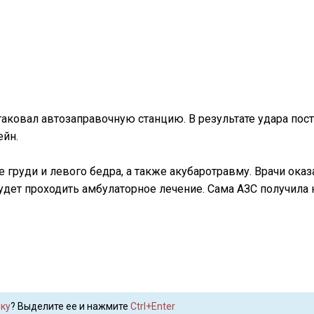
аковал автозаправочную станцию. В результате удара пос
ейн.
груди и левого бедра, а также акубаротравму. Врачи ока
будет проходить амбулаторное лечение. Сама АЗС получила
ку
? Выделите ее и нажмите
Ctrl+Enter