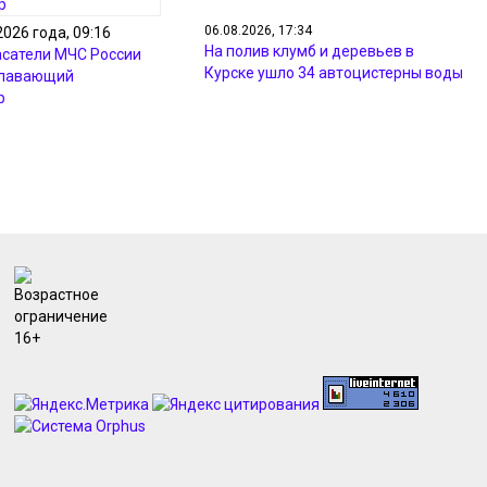
06.08.2026, 17:34
2026 года, 09:16
На полив клумб и деревьев в
асатели МЧС России
Курске ушло 34 автоцистерны воды
плавающий
р
06.08.2026, 16:58
На дорогах Курска и района
появились новые камеры на
скорость
06.08.2026, 16:39
В Курске дорожники выполнили
программу ремонта на 54%
06.08.2026, 16:20
Преподаватель из Суджи стал
первым народным мастером
Курской области
06.08.2026, 16:18
В курском музее выставили
уникальные личные вещи маршала