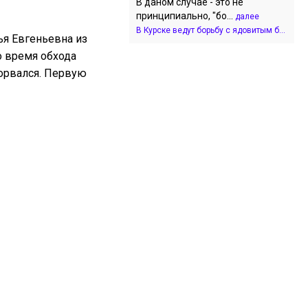
В даном случае - это не
принципиально, "бо...
далее
В Курске ведут борьбу с ядовитым б...
ья Евгеньевна из
о время обхода
зорвался. Первую