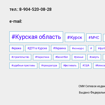
тел.: 8-904-520-08-28
e-mail:
#Курская область
#Курск
#МЧС
#кража
#ДТП в Курске
#Украина
#конкурс
#
#фут
#строительство
#Наркотики
#баскетбол
#ученые
#смерть
#судебные приставы
#прокуратура
#фестиваль
#США
#Алекса
СМИ Сетевое издани
Выдано Федерально