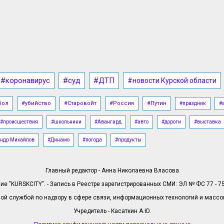
#коронавирус
#суд
#ДТП
#новости Курской области
бол
#убийство
#Старовойт
#Россия
#Путин
#праздник
#
#происшествия
#школьники
#Авангард
#авто
#дороги
#выставка
ндр Михайлов
#Динамо
#погода
#продукты
Главный редактор - Анна Николаевна Власова
е "KURSKCITY". - Запись в Реестре зарегистрированных СМИ: ЭЛ № ФС 77 - 758
й службой по надзору в сфере связи, информационных технологий и масс
Учредитель - Касаткин А.Ю.