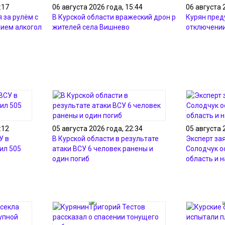
:17
06 августа 2026 года, 15:44
06 августа 
 за рулём с
В Курской области вражеский дрон ранил 2-х
Курян преду
ием алкоголя
жителей села Вишнево
отключении
:12
05 августа 2026 года, 22:34
05 августа 
У в
В Курской области в результате
Эксперт зая
ил 505
атаки ВСУ 6 человек ранены и
Солодчук о
один погиб
область и 