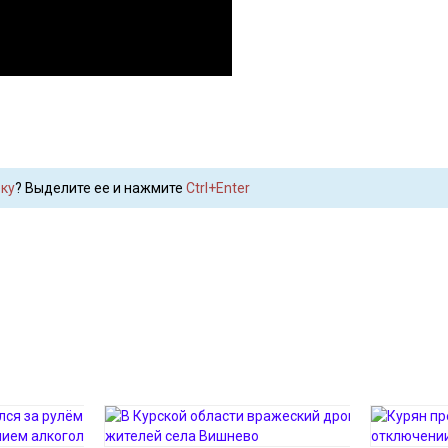
ку
? Выделите ее и нажмите
Ctrl+Enter