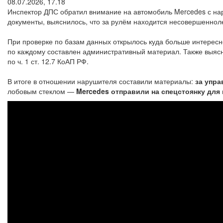
08.07.2026, 17.18
Инспектор ДПС обратил внимание на автомобиль Mercedes с нар
документы, выяснилось, что за рулём находится несовершенноле
При проверке по базам данных открылось куда больше интересн
по каждому составлен административный материал. Также выяснил
по ч. 1 ст. 12.7 КоАП РФ.
В итоге в отношении нарушителя составили материалы:
за упра
лобовым стеклом —
Mercedes отправили на спецстоянку для