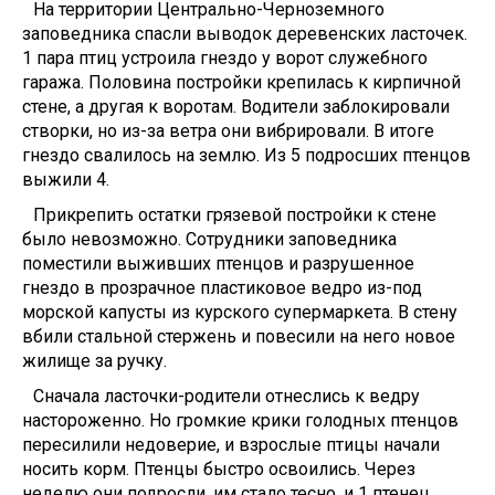
На территории Центрально-Черноземного
заповедника спасли выводок деревенских ласточек.
1 пара птиц устроила гнездо у ворот служебного
гаража. Половина постройки крепилась к кирпичной
стене, а другая к воротам. Водители заблокировали
створки, но из-за ветра они вибрировали. В итоге
гнездо свалилось на землю. Из 5 подросших птенцов
выжили 4.
Прикрепить остатки грязевой постройки к стене
было невозможно. Сотрудники заповедника
поместили выживших птенцов и разрушенное
гнездо в прозрачное пластиковое ведро из-под
морской капусты из курского супермаркета. В стену
вбили стальной стержень и повесили на него новое
жилище за ручку.
Сначала ласточки-родители отнеслись к ведру
настороженно. Но громкие крики голодных птенцов
пересилили недоверие, и взрослые птицы начали
носить корм. Птенцы быстро освоились. Через
неделю они подросли, им стало тесно, и 1 птенец