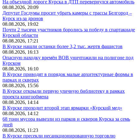
На объездной дороге Курска в ДТП перевернулся автомобиль
08.08.2026, 20:09
Депутат Госдумы просит убрать камеры с трассы Белгород –
Курск из-за дронов
08.08.2026, 19:02
Почти 2 тысячи участников боролись за победу в спартакиаде
Курской области
08.08.2026, 17:21
В Курске нашли останки более 3,2 тыс. жертв фашистов
08.08.2026, 16:13
Опасную находку времён ВОВ уничтожили на полигоне под
Курском
08.08.2026, 16:10
В Курске приводят в порядок малые архитектурные формы в
парках и скверах
08.08.2026, 15:56
В Курске открыли первую уличную библиотеку в рамках
проекта книгообмена
08.08.2026, 14:14
В Курске проходит второй этап ярмарки «Курский мед»
08.08.2026, 14:12
68 тонн мусора вывезли из парков и скверов Курска за семь
дней
08.08.2026, 11:23
В Курске пресекли несанкционированную торговлю