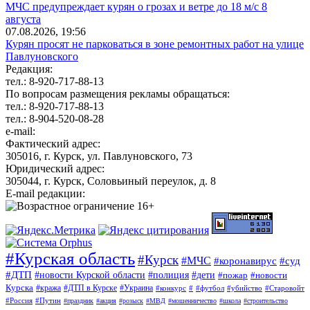
МЧС предупреждает курян о грозах и ветре до 18 м/с 8
августа
07.08.2026, 19:56
Курян просят не парковаться в зоне ремонтных работ на улице
Павлуновского
Редакция:
тел.: 8-920-717-88-13
По вопросам размещения рекламы обращаться:
тел.: 8-920-717-88-13
тел.: 8-904-520-08-28
e-mail:
Фактический адрес:
305016, г. Курск, ул. Павлуновского, 73
Юридический адрес:
305044, г. Курск, Соловьиный переулок, д. 8
E-mail редакции:
#Курская область
#Курск
#МЧС
#коронавирус
#суд
#ДТП
#новости Курской области
#полиция
#дети
#пожар
#новости
Курска
#кража
#ДТП в Курске
#Украина
#конкурс
#
#футбол
#убийство
#Старовойт
#Россия
#Путин
#праздник
#акция
#розыск
#МВД
#мошенничество
#школа
#строительство