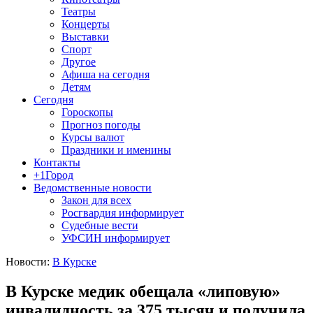
Театры
Концерты
Выставки
Спорт
Другое
Афиша на сегодня
Детям
Сегодня
Гороскопы
Прогноз погоды
Курсы валют
Праздники и именины
Контакты
+1Город
Ведомственные новости
Закон для всех
Росгвардия информирует
Судебные вести
УФСИН информирует
Новости:
В Курске
В Курске медик обещала «липовую»
инвалидность за 375 тысяч и получила