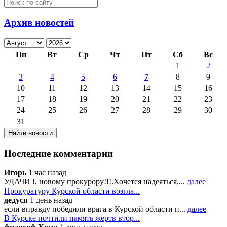
Архив новостей
Пн
Вт
Ср
Чт
Пт
Сб
Вс
1
2
3
4
5
6
7
8
9
10
11
12
13
14
15
16
17
18
19
20
21
22
23
24
25
26
27
28
29
30
31
Последние комментарии
Игорь
1 час назад
УДАЧИ !, новому прокурору!!!.Хочется надеяться,...
далее
Прокуратуру Курской области возгла...
дедуся
1 день назад
если вправду победили врага в Курской области п...
далее
В Курске почтили память жертв втор...