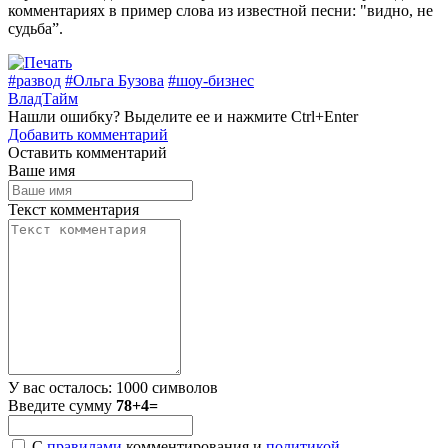
комментариях в пример слова из известной песни: "видно, не
судьба”.
#развод
#Ольга Бузова
#шоу-бизнес
ВладТайм
Нашли
ошибку
? Выделите ее и нажмите
Ctrl+Enter
Добавить комментарий
Оставить комментарий
Ваше имя
Текст комментария
У вас осталось:
1000
символов
Введите сумму
78+4=
С
правилами
комментирования и
политикой