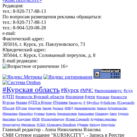
«Кристалл-МЭЗТ»
Редакция:
тел.: 8-920-717-88-13
По вопросам размещения рекламы обращаться:
тел.: 8-920-717-88-13
тел.: 8-904-520-08-28
e-mail:
Фактический адрес:
305016, г. Курск, ул. Павлуновского, 73
Юридический адрес:
305044, г. Курск, Соловьиный переулок, д. 8
E-mail редакции:
#Курская область
#Курск
#МЧС
#коронавирус
#суд
#ДТП
#новости Курской области
#полиция
#дети
#пожар
#новости
Курска
#кража
#ДТП в Курске
#Украина
#конкурс
#
#футбол
#убийство
#Старовойт
#Россия
#Путин
#праздник
#акция
#розыск
#МВД
#мошенничество
#школа
#строительство
#Наркотики
#баскетбол
#ученые
#смерть
#происшествия
#школьники
#Авангард
#авто
#дороги
#выставка
#следствие
#ВОВ
#Роспотребнадзор
#Роман Старовойт
#судебные приставы
#прокуратура
#фестиваль
#США
#Александр Михайлов
#Динамо
#погода
#продукты
Главный редактор - Анна Николаевна Власова
СМИ Сетевое издание "KURSKCITY". - Запись в Реестре