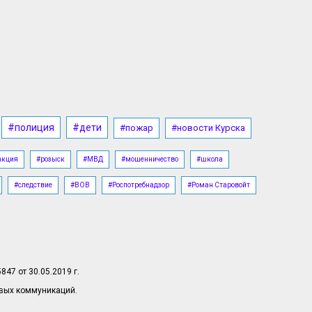
06.08.2026, 14:07
В Курске Спецавтобазу заставили
починить грязную мусорную
площадку
06.08.2026, 14:02
В Курске за 53,4 млн рублей
модернизировали два теплопункта
#полиция
#дети
#пожар
#новости Курска
06.08.2026, 14:00
За вторжение в Курскую область
акция
#розыск
#МВД
#мошенничество
#школа
осудили 36 наемников из 13 стран
#следствие
#ВОВ
#Роспотребнадзор
#Роман Старовойт
06.08.2026, 13:59
Курян предупредили о грозах,
граде и отключении света 7 августа
06.08.2026, 13:44
В курских храмах в полдень
47 от 30.05.2019 г.
зазвонили колокола в память о
овых коммуникаций.
павших