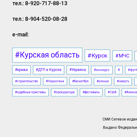
тел.: 8-920-717-88-13
тел.: 8-904-520-08-28
e-mail:
#Курская область
#Курск
#МЧС
#кража
#ДТП в Курске
#Украина
#конкурс
#
#фут
#строительство
#Наркотики
#баскетбол
#ученые
#смерть
#судебные приставы
#прокуратура
#фестиваль
#США
#Алекса
СМИ Сетевое издани
Выдано Федерально