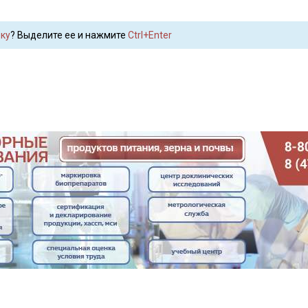
ку
? Выделите ее и нажмите
Ctrl+Enter