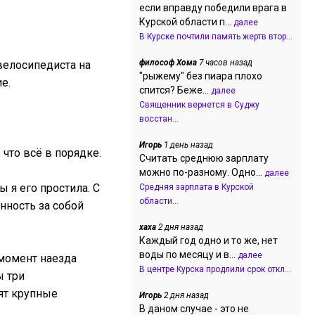
если вправду победили врага в
Курской области п...
далее
В Курске почтили память жертв втор...
философ Хома
7 часов назад
велосипедиста на
"рыжему" без пиара плохо
е.
спится? Беже...
далее
Священник вернется в Суджу
восстан...
Игорь
1 день назад
что всё в порядке.
Считать среднюю зарплату
можно по-разному. Одно...
далее
 я его простила. С
Средняя зарплата в Курской
области...
нность за собой
хаха
2 дня назад
Каждый год одно и то же, нет
воды по месяцу и в...
далее
 момент наезда
В центре Курска продлили срок откл...
ы три
зят крупные
Игорь
2 дня назад
В даном случае - это не