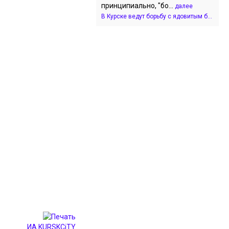
принципиально, "бо...
далее
В Курске ведут борьбу с ядовитым б...
ИА KURSKCiTY