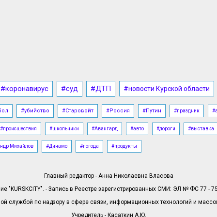
#коронавирус
#суд
#ДТП
#новости Курской области
бол
#убийство
#Старовойт
#Россия
#Путин
#праздник
#
#происшествия
#школьники
#Авангард
#авто
#дороги
#выставка
ндр Михайлов
#Динамо
#погода
#продукты
Главный редактор - Анна Николаевна Власова
е "KURSKCITY". - Запись в Реестре зарегистрированных СМИ: ЭЛ № ФС 77 - 758
й службой по надзору в сфере связи, информационных технологий и масс
Учредитель - Касаткин А.Ю.