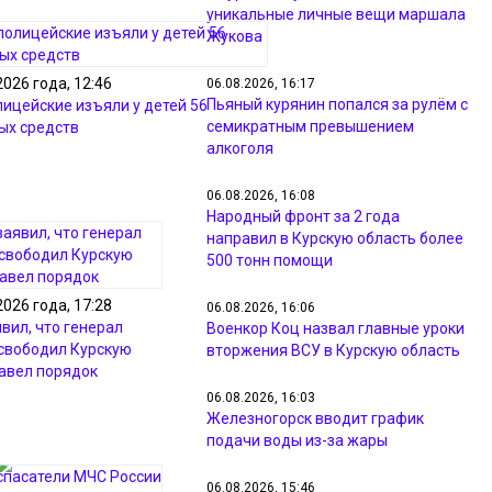
уникальные личные вещи маршала
Жукова
2026 года, 12:46
06.08.2026, 16:17
Пьяный курянин попался за рулём с
лицейские изъяли у детей 56
семикратным превышением
ых средств
алкоголя
06.08.2026, 16:08
Народный фронт за 2 года
направил в Курскую область более
500 тонн помощи
2026 года, 17:28
06.08.2026, 16:06
вил, что генерал
Военкор Коц назвал главные уроки
свободил Курскую
вторжения ВСУ в Курскую область
навел порядок
06.08.2026, 16:03
Железногорск вводит график
подачи воды из-за жары
06.08.2026, 15:46