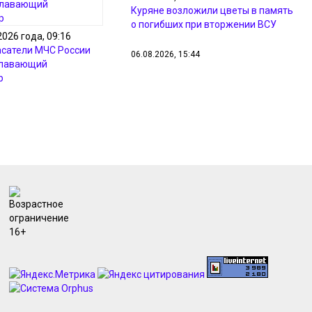
Куряне возложили цветы в память
о погибших при вторжении ВСУ
2026 года, 09:16
асатели МЧС России
06.08.2026, 15:44
плавающий
В Курской области вражеский дрон
р
ранил 2-х жителей села Вишнево
06.08.2026, 15:02
В Курске полиция ищет
подозреваемого в магазинной
краже
06.08.2026, 14:12
В Курской области 7 августа
ожидаются дожди и до +33
градусов
06.08.2026, 14:10
С начала сезона с курских
водоемов увели 397 одиноких
детей