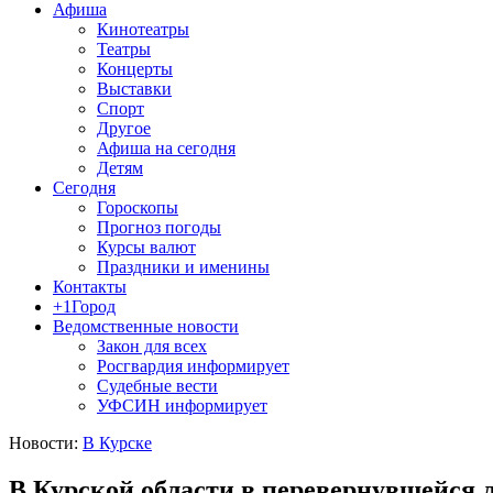
Афиша
Кинотеатры
Театры
Концерты
Выставки
Спорт
Другое
Афиша на сегодня
Детям
Сегодня
Гороскопы
Прогноз погоды
Курсы валют
Праздники и именины
Контакты
+1Город
Ведомственные новости
Закон для всех
Росгвардия информирует
Судебные вести
УФСИН информирует
Новости:
В Курске
В Курской области в перевернувшейся 