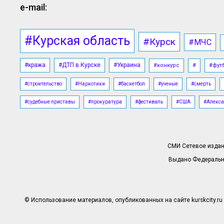
e-mail:
#Курская область
#Курск
#МЧС
#кража
#ДТП в Курске
#Украина
#конкурс
#
#фут
#строительство
#Наркотики
#баскетбол
#ученые
#смерть
#судебные приставы
#прокуратура
#фестиваль
#США
#Алекса
СМИ Сетевое издани
Выдано Федерально
© Использование материалов, опубликованных на сайте kurskcity.ru 