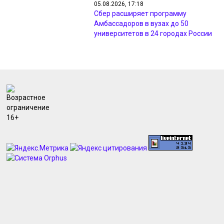
05.08.2026, 17:18
Сбер расширяет программу
Амбассадоров в вузах до 50
университетов в 24 городах России
05.08.2026, 17:13
В Курской области из-за короткого
замыкания сгорела дача
05.08.2026, 17:07
Курские врачи провели уникальную
операцию по удалению тромба
05.08.2026, 17:05
В Курской области главу
зоозащитной организации
задержали за мошенничество
05.08.2026, 16:47
В Курске 19 человек получили
деньги на бизнес и поиск работы