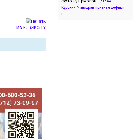
фото - у Ермолов...
далее
Курский Минздрав признал дефицит
в...
ИА KURSKCiTY