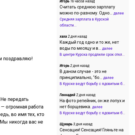
Игорь
16 часов назад
Считать среднюю зарплату
можно по-разному. Одно...
далее
Средняя зарплата в Курской
области...
хаха
2 дня назад
Каждый год одно и то же, нет
воды по месяцу и в...
далее
В центре Курска продлили срок откл...
им поздравляю!
Игорь
2 дня назад
В даном случае - это не
принципиально, "бо...
далее
В Курске ведут борьбу с ядовитым б...
Геннадий
2 дня назад
 Не передать
На фото репейник, он же лопух и
и — огромная работа
нет борщевика.
далее
В Курске ведут борьбу с ядовитым б...
дь, во имя тех, кто
 Мы никогда вас не
Щукарь
3 дня назад
Сенсация! Сенсация! Гляньте на