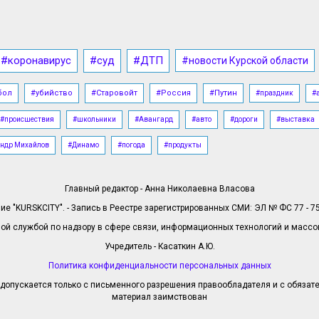
#коронавирус
#суд
#ДТП
#новости Курской области
бол
#убийство
#Старовойт
#Россия
#Путин
#праздник
#
#происшествия
#школьники
#Авангард
#авто
#дороги
#выставка
ндр Михайлов
#Динамо
#погода
#продукты
Главный редактор - Анна Николаевна Власова
е "KURSKCITY". - Запись в Реестре зарегистрированных СМИ: ЭЛ № ФС 77 - 758
й службой по надзору в сфере связи, информационных технологий и масс
Учредитель - Касаткин А.Ю.
Политика конфиденциальности персональных данных
допускается только с письменного разрешения правообладателя и с обязател
материал заимствован