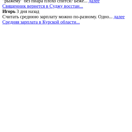
"рыжему" без пиара плохо спится? Беже...
далее
Священник вернется в Суджу восстан...
Игорь
3 дня назад
Считать среднюю зарплату можно по-разному. Одно...
далее
Средняя зарплата в Курской области...