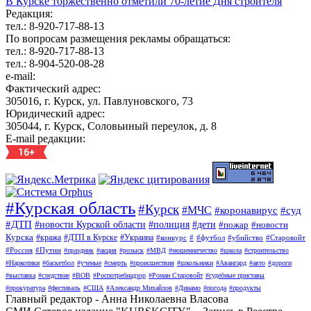
В Курске торжественно отметили 70-летие Дня строителя
Редакция:
тел.: 8-920-717-88-13
По вопросам размещения рекламы обращаться:
тел.: 8-920-717-88-13
тел.: 8-904-520-08-28
e-mail:
Фактический адрес:
305016, г. Курск, ул. Павлуновского, 73
Юридический адрес:
305044, г. Курск, Соловьиный переулок, д. 8
E-mail редакции:
#Курская область
#Курск
#МЧС
#коронавирус
#суд
#ДТП
#новости Курской области
#полиция
#дети
#пожар
#новости
Курска
#кража
#ДТП в Курске
#Украина
#конкурс
#
#футбол
#убийство
#Старовойт
#Россия
#Путин
#праздник
#акция
#розыск
#МВД
#мошенничество
#школа
#строительство
#Наркотики
#баскетбол
#ученые
#смерть
#происшествия
#школьники
#Авангард
#авто
#дороги
#выставка
#следствие
#ВОВ
#Роспотребнадзор
#Роман Старовойт
#судебные приставы
#прокуратура
#фестиваль
#США
#Александр Михайлов
#Динамо
#погода
#продукты
Главный редактор - Анна Николаевна Власова