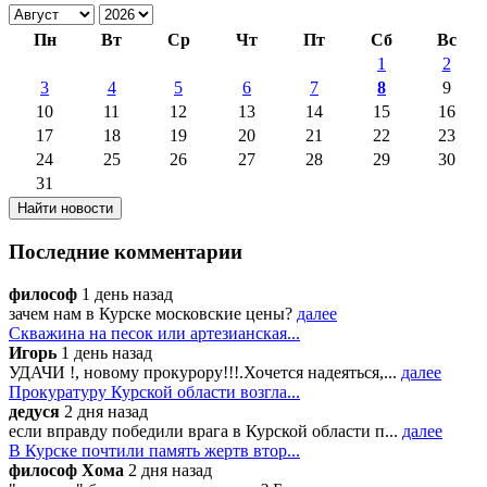
Пн
Вт
Ср
Чт
Пт
Сб
Вс
1
2
3
4
5
6
7
8
9
10
11
12
13
14
15
16
17
18
19
20
21
22
23
24
25
26
27
28
29
30
31
Последние комментарии
философ
1 день назад
зачем нам в Курске московские цены?
далее
Скважина на песок или артезианская...
Игорь
1 день назад
УДАЧИ !, новому прокурору!!!.Хочется надеяться,...
далее
Прокуратуру Курской области возгла...
дедуся
2 дня назад
если вправду победили врага в Курской области п...
далее
В Курске почтили память жертв втор...
философ Хома
2 дня назад