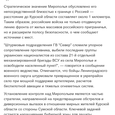
Стратегическое значение Мирополья обусловлено его
непосредственной близостью к границе с Россией —
расстояние до Курской области составляет около 1 километра.
Таким образом, российские войска не только отодвинули
линию фронта от жилых массивов российского приграничья,
но и расширили полосу безопасности, о чем сообщают
источники с мест.
"Штурмовые подразделения ГВ "Север" сломили упорное
сопротивление противника, выбили последние группы
украинских националистов из состава 21-й отдельной
механизированной бригады ВСУ из села Мирополье и
освободили населенный пункт!", — говорится в сообщении
военного ведомства. Отмечается, что бойцы Ленинградского
военного округа штурмовали превращенное в укрепрайон
село при мощной поддержке артиллерии, расчетов
беспилотной авиации и тяжелых огнеметных систем.
Установление контроля над Миропольем является частью
стратегии, направленной на предотвращение обстрелов и
диверсионных вылазок в отношении мирных жителей Курской
области со стороны Сумской области. Ключевой задачей
остается наращивание буферной зоны для защиты