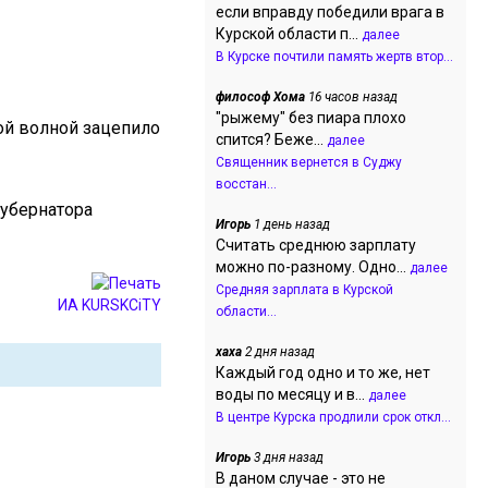
если вправду победили врага в
Курской области п...
далее
В Курске почтили память жертв втор...
философ Хома
16 часов назад
"рыжему" без пиара плохо
ой волной зацепило
спится? Беже...
далее
Священник вернется в Суджу
восстан...
губернатора
Игорь
1 день назад
Считать среднюю зарплату
можно по-разному. Одно...
далее
Средняя зарплата в Курской
ИА KURSKCiTY
области...
хаха
2 дня назад
Каждый год одно и то же, нет
воды по месяцу и в...
далее
В центре Курска продлили срок откл...
Игорь
3 дня назад
В даном случае - это не