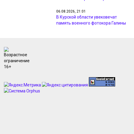
06.08.2026, 21:01
В Курской области увековечат
память военного фотокора Галины
Санько
06.08.2026, 19:19
Курский «Авангард» стартует в
Кубке России матчем против
«Кристалл-МЭЗТ»
06.08.2026, 18:45
В Курске вводили план «Перехват»
из-за видео с похищением
человека
06.08.2026, 18:39
Прокуратуру Курской области
возглавил Дмитрий Бурко
06.08.2026, 18:36
МИД: ВСУ атаковали Курскую