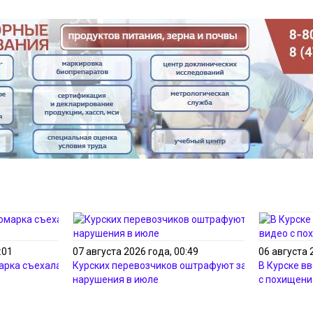
:01
07 августа 2026 года, 00:49
06 августа 
арка съехала в кювет с
Курских перевозчиков оштрафуют за 423
В Курске в
нарушения в июле
с похищени