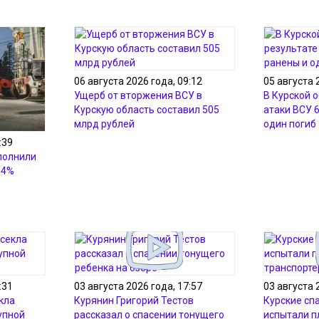
06 августа 2026 года, 09:12
05 августа 
Ущерб от вторжения ВСУ в
В Курской о
Курскую область составил 505
атаки ВСУ 
млрд рублей
один погиб
:39
полнили
54%
:31
03 августа 2026 года, 17:57
03 августа 
кла
Курянин Григорий Тестов
Курские сп
упной
рассказал о спасении тонущего
испытали 