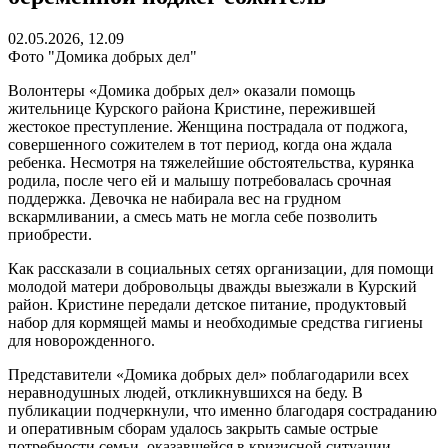
02.05.2026, 12.09
Фото "Домика добрых дел"
Волонтеры «Домика добрых дел» оказали помощь
жительнице Курского района Кристине, пережившей
жестокое преступление. Женщина пострадала от поджога,
совершенного сожителем в тот период, когда она ждала
ребенка. Несмотря на тяжелейшие обстоятельства, курянка
родила, после чего ей и малышу потребовалась срочная
поддержка. Девочка не набирала вес на грудном
вскармливании, а смесь мать не могла себе позволить
приобрести.
Как рассказали в социальных сетях организации, для помощи
молодой матери добровольцы дважды выезжали в Курский
район. Кристине передали детское питание, продуктовый
набор для кормящей мамы и необходимые средства гигиены
для новорожденного.
Представители «Домика добрых дел» поблагодарили всех
неравнодушных людей, откликнувшихся на беду. В
публикации подчеркнули, что именно благодаря состраданию
и оперативным сборам удалось закрыть самые острые
потребности семьи, оказавшейся в кризисной ситуации.