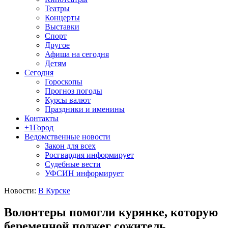
Театры
Концерты
Выставки
Спорт
Другое
Афиша на сегодня
Детям
Сегодня
Гороскопы
Прогноз погоды
Курсы валют
Праздники и именины
Контакты
+1Город
Ведомственные новости
Закон для всех
Росгвардия информирует
Судебные вести
УФСИН информирует
Новости:
В Курске
Волонтеры помогли курянке, которую
беременной поджег сожитель