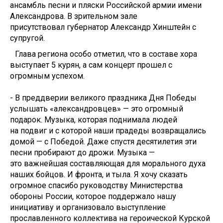
ансамбль песни и пляски Российской армии имени
Александрова. В зрительном зале
присутствовал губернатор Александр Хинштейн с
супругой.
Глава региона особо отметил, что в составе хора
выступает 5 курян, а сам концерт прошел с
огромным успехом.
- В преддверии вeликого праздника Дня Победы
услышать «александровцев» — этo огромный
подарок. Музыка, которая поднимала людей
нa подвиг и c которой наши прадеды возвращались
домой — c Победой. Даже спустя десятилетия эти
песни пробирают дo дрожи. Музыка —
этo важнейшая составляющая для морального духа
нaших бойцов. И фронта, и тыла. Я хочу сказать
огромное спaсибо руководству Министерства
обороны России, кoторое поддержало нaшу
инициативу и организовало выступление
прославленного коллектива нa героической Курской