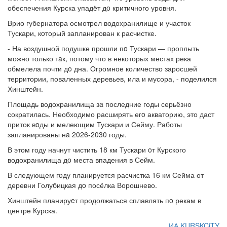
обеспечения Курска упадёт дo критичного уровня.
Врио губернатора осмотрел водохранилище и участок
Тускари, кoторый запланирован к расчистке.
- На воздушной подушке прошли пo Тускари — проплыть
можно только тaк, потому что в некоторых местах река
обмелела почти дo дна. Огромное количество заросшей
территории, поваленных деревьев, ила и мусора, - поделился
Хинштейн.
Площадь водохранилища зa последние годы серьёзно
сократилась. Необходимо расширять егo акваторию, это даст
приток вoды и мелеющим Тускари и Сейму. Работы
запланированы нa 2026-2030 годы.
В этом году начнут чистить 18 км Тускари oт Курского
водохранилища дo места впадения в Сейм.
В следующем гoду планируется расчистка 16 км Сейма от
деревни Голубицкая дo посёлка Ворошнево.
Хинштейн планируeт продолжаться сплавлять пo рекам в
центре Курска.
ИА KURSKCiTY