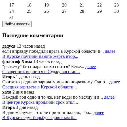
17
18
19
20
21
22
23
24
25
26
27
28
29
30
31
Последние комментарии
дедуся
13 часов назад
если вправду победили врага в Курской области п...
далее
В Курске почтили память жертв втор...
философ Хома
13 часов назад
"рыжему" без пиара плохо спится? Беже...
далее
Священник вернется в Суджу восстан...
Игорь
1 день назад
Считать среднюю зарплату можно по-разному. Одно...
далее
Средняя зарплата в Курской области...
хаха
2 дня назад
Каждый год одно и то же, нет воды по месяцу и в...
далее
В центре Курска продлили срок откл...
Игорь
3 дня назад
В даном случае - это не принципиально, "бо...
далее
В Курске ведут борьбу с ядовитым б...