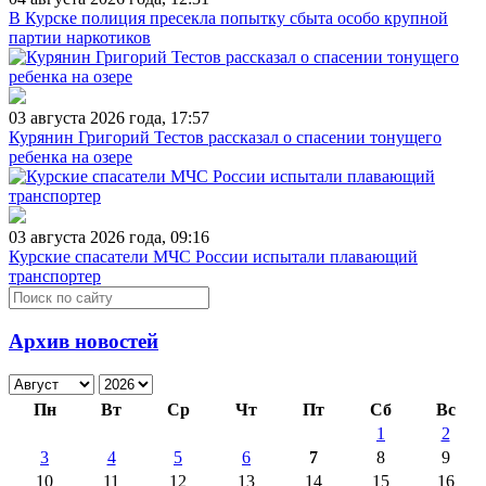
В Курске полиция пресекла попытку сбыта особо крупной
партии наркотиков
03 августа 2026 года, 17:57
Курянин Григорий Тестов рассказал о спасении тонущего
ребенка на озере
03 августа 2026 года, 09:16
Курские спасатели МЧС России испытали плавающий
транспортер
Архив новостей
Пн
Вт
Ср
Чт
Пт
Сб
Вс
1
2
3
4
5
6
7
8
9
10
11
12
13
14
15
16