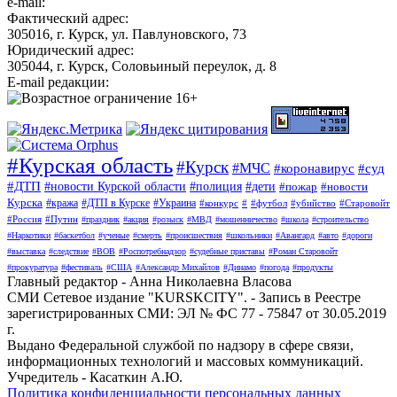
e-mail:
Фактический адрес:
305016, г. Курск, ул. Павлуновского, 73
Юридический адрес:
305044, г. Курск, Соловьиный переулок, д. 8
E-mail редакции:
#Курская область
#Курск
#МЧС
#коронавирус
#суд
#ДТП
#новости Курской области
#полиция
#дети
#пожар
#новости
Курска
#кража
#ДТП в Курске
#Украина
#конкурс
#
#футбол
#убийство
#Старовойт
#Россия
#Путин
#праздник
#акция
#розыск
#МВД
#мошенничество
#школа
#строительство
#Наркотики
#баскетбол
#ученые
#смерть
#происшествия
#школьники
#Авангард
#авто
#дороги
#выставка
#следствие
#ВОВ
#Роспотребнадзор
#судебные приставы
#Роман Старовойт
#прокуратура
#фестиваль
#США
#Александр Михайлов
#Динамо
#погода
#продукты
Главный редактор - Анна Николаевна Власова
СМИ Сетевое издание "KURSKCITY". - Запись в Реестре
зарегистрированных СМИ: ЭЛ № ФС 77 - 75847 от 30.05.2019
г.
Выдано Федеральной службой по надзору в сфере связи,
информационных технологий и массовых коммуникаций.
Учредитель - Касаткин А.Ю.
Политика конфиденциальности персональных данных