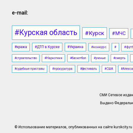
e-mail:
#Курская область
#Курск
#МЧС
#кража
#ДТП в Курске
#Украина
#конкурс
#
#фут
#строительство
#Наркотики
#баскетбол
#ученые
#смерть
#судебные приставы
#прокуратура
#фестиваль
#США
#Алекса
СМИ Сетевое издани
Выдано Федерально
© Использование материалов, опубликованных на сайте kurskcity.ru 