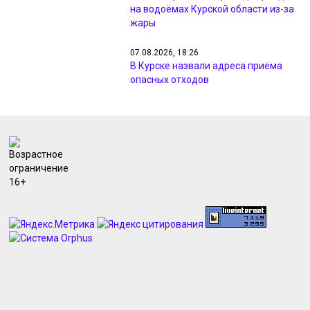
на водоёмах Курской области из-за
жары
07.08.2026, 18:26
В Курске назвали адреса приёма
опасных отходов
07.08.2026, 18:09
Минприроды проверил жалобы
жителей на неприятный запах в
Курске
07.08.2026, 17:48
Курянам из Рыльска вернули свет и
разметку после жалоб прокурору
07.08.2026, 17:47
Курянин получил 4 года за разбой с
маникюрным инструментом
07.08.2026, 17:46
Прокуратура занялась проблемами