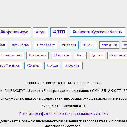
#коронавирус
#суд
#ДТП
#новости Курской области
бол
#убийство
#Старовойт
#Россия
#Путин
#праздник
#
#происшествия
#школьники
#Авангард
#авто
#дороги
#выставка
ндр Михайлов
#Динамо
#погода
#продукты
Главный редактор - Анна Николаевна Власова
е "KURSKCITY". - Запись в Реестре зарегистрированных СМИ: ЭЛ № ФС 77 - 758
й службой по надзору в сфере связи, информационных технологий и масс
Учредитель - Касаткин А.Ю.
Политика конфиденциальности персональных данных
допускается только с письменного разрешения правообладателя и с обязател
материал заимствован