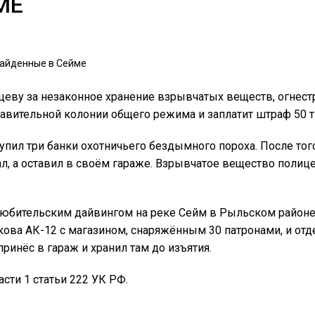
МЕ
еву за незаконное хранение взрывчатых веществ, огнест
авительной колонии общего режима и заплатит штраф 50 т
купил три банки охотничьего бездымного пороха. После тог
ал, а оставил в своём гараже. Взрывчатое вещество полиц
 любительским дайвингом на реке Сейм в Рыльском районе
ва АК-12 с магазином, снаряжённым 30 патронами, и отд
инёс в гараж и хранил там до изъятия.
асти 1 статьи 222 УК РФ.