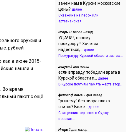
зачем нам в Курске московские
цены?
далее
Скважина на песок или
артезианская...
Игорь
15 часов назад
УДАЧИ !, новому
рельного оружия и
прокурору!!!.Хочется
ыс. рублей.
надеяться,...
далее
Прокуратуру Курской области возгла...
о как в июне 2015-
дедуся
2 дня назад
ейские нашли и
если вправду победили врага в
Курской области п...
далее
В Курске почтили память жертв втор...
. Во время
философ Хома
2 дня назад
ельный пакет с ещё
"рыжему" без пиара плохо
спится? Беже...
далее
Священник вернется в Суджу
восстан...
Игорь
2 дня назад