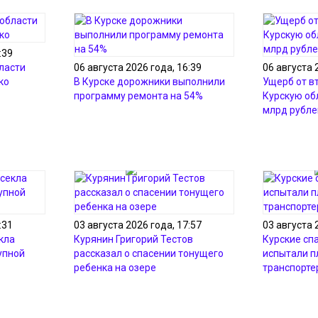
:39
ласти
06 августа 2026 года, 16:39
06 августа 
ко
В Курске дорожники выполнили
Ущерб от в
программу ремонта на 54%
Курскую об
млрд рубле
:31
03 августа 2026 года, 17:57
03 августа 
кла
Курянин Григорий Тестов
Курские сп
упной
рассказал о спасении тонущего
испытали 
ребенка на озере
транспорте