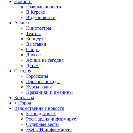
Новости
Главные новости
В Курске
Видеоновости
Афиша
Кинотеатры
Театры
Концерты
Выставки
Спорт
Другое
Афиша на сегодня
Детям
Сегодня
Гороскопы
Прогноз погоды
Курсы валют
Праздники и именины
Контакты
+1Город
Ведомственные новости
Закон для всех
Росгвардия информирует
Судебные вести
УФСИН информирует