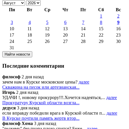
Пн
Вт
Ср
Чт
Пт
Сб
Вс
1
2
3
4
5
6
7
8
9
10
11
12
13
14
15
16
17
18
19
20
21
22
23
24
25
26
27
28
29
30
31
Последние комментарии
философ
2 дня назад
зачем нам в Курске московские цены?
далее
Скважина на песок или артезианская...
Игорь
2 дня назад
УДАЧИ !, новому прокурору!!!.Хочется надеяться,...
далее
Прокуратуру Курской области возгла...
дедуся
3 дня назад
если вправду победили врага в Курской области п...
далее
В Курске почтили память жертв втор...
философ Хома
3 дня назад
"рыжему" без пиара плохо спится? Беже...
далее