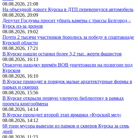
08.08.2026, 21:08
На объездной дороге Курска в ДТП перевернулся автомобиль
08.08.2026, 20:09
Депутат Госдумы просит убрать камеры с трассы Белгород –
Курск из-за дронов
08.08.2026, 19:02
Почти 2 тысячи участников боролись за победу в спартакиаде
Курской области
08.08.2026, 17:21
В Курске нашли останки более 3,2 тыс. жертв фашистов
08.08.2026, 16:13
Опасную находку времён ВОВ уничтожили на полигоне под
Курском
08.08.2026, 16:10
В Курске приводят в порядок малые архитектурные формы в
парках и скверах
08.08.2026, 15:56
В Курске открыли первую уличную библиотеку в рамках
проекта книгообмена
08.08.2026, 14:14
В Курске проходит второй этап ярмарки «Курский мед»
08.08.2026, 14:12
68 тонн мусора вывезли из парков и скверов Курска за семь
дней
08.08.2026, 11:23