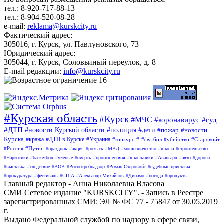
тел.: 8-920-717-88-13
тел.: 8-904-520-08-28
e-mail:
reklama@kurskcity.ru
Фактический адрес:
305016, г. Курск, ул. Павлуновского, 73
Юридический адрес:
305044, г. Курск, Соловьиный переулок, д. 8
E-mail редакции:
info@kurskcity.ru
#Курская область
#Курск
#МЧС
#коронавирус
#суд
#ДТП
#новости Курской области
#полиция
#дети
#пожар
#новости
Курска
#кража
#ДТП в Курске
#Украина
#конкурс
#
#футбол
#убийство
#Старовойт
#Россия
#Путин
#праздник
#акция
#розыск
#МВД
#мошенничество
#школа
#строительство
#Наркотики
#баскетбол
#ученые
#смерть
#происшествия
#школьники
#Авангард
#авто
#дороги
#выставка
#следствие
#ВОВ
#Роспотребнадзор
#Роман Старовойт
#судебные приставы
#прокуратура
#фестиваль
#США
#Александр Михайлов
#Динамо
#погода
#продукты
Главный редактор - Анна Николаевна Власова
СМИ Сетевое издание "KURSKCITY". - Запись в Реестре
зарегистрированных СМИ: ЭЛ № ФС 77 - 75847 от 30.05.2019
г.
Выдано Федеральной службой по надзору в сфере связи,