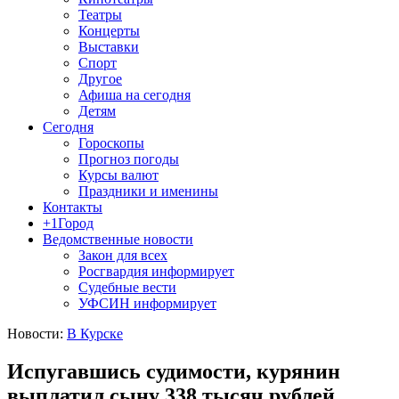
Театры
Концерты
Выставки
Спорт
Другое
Афиша на сегодня
Детям
Сегодня
Гороскопы
Прогноз погоды
Курсы валют
Праздники и именины
Контакты
+1Город
Ведомственные новости
Закон для всех
Росгвардия информирует
Судебные вести
УФСИН информирует
Новости:
В Курске
Испугавшись судимости, курянин
выплатил сыну 338 тысяч рублей