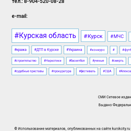
тел.: 8-904-520-08-28
e-mail:
#Курская область
#Курск
#МЧС
#кража
#ДТП в Курске
#Украина
#конкурс
#
#фут
#строительство
#Наркотики
#баскетбол
#ученые
#смерть
#судебные приставы
#прокуратура
#фестиваль
#США
#Алекса
СМИ Сетевое издани
Выдано Федерально
© Использование материалов, опубликованных на сайте kurskcity.ru 