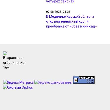
четырёх районах
07.08.2026, 21:36
В Медвенке Курской области
открыли теннисный корт и
преображают «Советский сад»
07.08.2026, 21:35
Минприроды Курской области
провело 105 рейдов по охране
животного мира
07.08.2026, 21:33
В Курске проверили ход
капремонта детских садов,
гимназии и центра «Русь»
07.08.2026, 20:25
МЧС предупреждает курян о грозах
и ветре до 18 м/с 8 августа
07.08.2026, 19:56