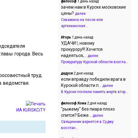
философ
1 день назад
зачем нам в Курске московские
цены?
далее
Скважина на песок или
артезианская...
Игорь
1 день назад
УДАЧИ !, новому
едседателя
прокурору!!!.Хочется
главы города. Весь
надеяться,...
далее
Прокуратуру Курской области возгла...
дедуся
2 дня назад
росовестный труд.
если вправду победили врага в
в ведомстве.
Курской области п...
далее
В Курске почтили память жертв втор...
философ Хома
2 дня назад
"рыжему" без пиара плохо
ИА KURSKCiTY
спится? Беже...
далее
Священник вернется в Суджу
восстан...