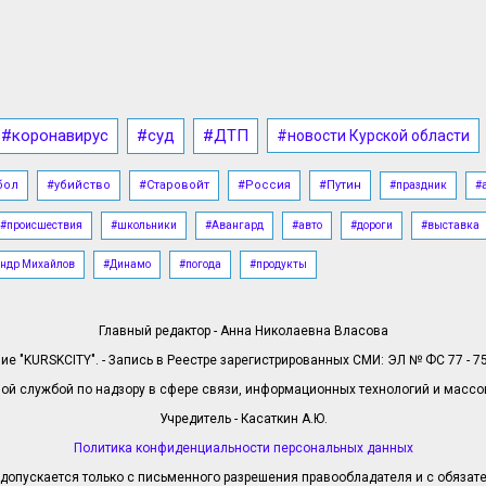
#коронавирус
#суд
#ДТП
#новости Курской области
бол
#убийство
#Старовойт
#Россия
#Путин
#праздник
#
#происшествия
#школьники
#Авангард
#авто
#дороги
#выставка
ндр Михайлов
#Динамо
#погода
#продукты
Главный редактор - Анна Николаевна Власова
е "KURSKCITY". - Запись в Реестре зарегистрированных СМИ: ЭЛ № ФС 77 - 758
й службой по надзору в сфере связи, информационных технологий и масс
Учредитель - Касаткин А.Ю.
Политика конфиденциальности персональных данных
допускается только с письменного разрешения правообладателя и с обязател