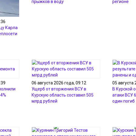
прыжков в воду
регионе
:36
цу Карла
еплосети
:39
06 августа 2026 года, 09:12
05 августа 
полнили
Ущерб от вторжения ВСУ в
В Курской о
54%
Курскую область составил 505
атаки ВСУ 
млрд рублей
один погиб