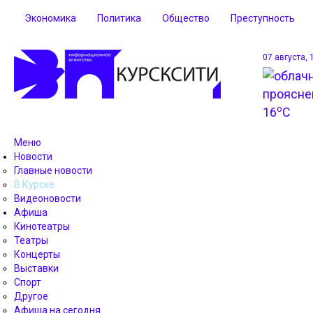
Экономика
Политика
Общество
Преступность
07 августа, 
o
16
C
Меню
Новости
Главные новости
В Курске
Видеоновости
Афиша
Кинотеатры
Театры
Концерты
Выставки
Спорт
Другое
Афиша на сегодня