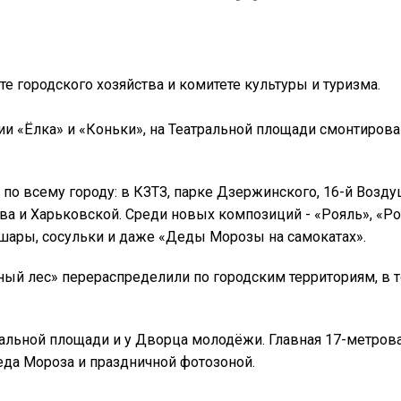
е городского хозяйства и комитете культуры и туризма.
и «Ёлка» и «Коньки», на Театральной площади смонтиров
по всему городу: в КЗТЗ, парке Дзержинского, 16-й Возд
ва и Харьковской. Среди новых композиций - «Рояль», «Ро
 шары, сосульки и даже «Деды Морозы на самокатах».
ый лес» перераспределили по городским территориям, в т
альной площади и у Дворца молодёжи. Главная 17-метров
еда Мороза и праздничной фотозоной.