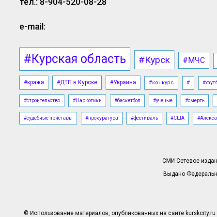
тел.: 8-904-520-08-28
e-mail:
#Курская область
#Курск
#МЧС
#кража
#ДТП в Курске
#Украина
#конкурс
#
#фут
#строительство
#Наркотики
#баскетбол
#ученые
#смерть
#судебные приставы
#прокуратура
#фестиваль
#США
#Алекса
СМИ Сетевое издани
Выдано Федерально
© Использование материалов, опубликованных на сайте kurskcity.ru 