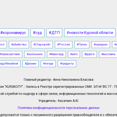
#коронавирус
#суд
#ДТП
#новости Курской области
бол
#убийство
#Старовойт
#Россия
#Путин
#праздник
#
#происшествия
#школьники
#Авангард
#авто
#дороги
#выставка
ндр Михайлов
#Динамо
#погода
#продукты
Главный редактор - Анна Николаевна Власова
е "KURSKCITY". - Запись в Реестре зарегистрированных СМИ: ЭЛ № ФС 77 - 758
й службой по надзору в сфере связи, информационных технологий и масс
Учредитель - Касаткин А.Ю.
Политика конфиденциальности персональных данных
допускается только с письменного разрешения правообладателя и с обязател