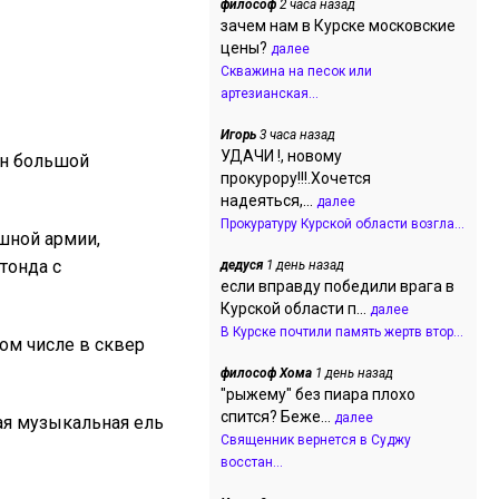
философ
2 часа назад
зачем нам в Курске московские
цены?
далее
Скважина на песок или
артезианская...
Игорь
3 часа назад
УДАЧИ !, новому
ан большой
прокурору!!!.Хочется
надеяться,...
далее
Прокуратуру Курской области возгла...
ушной армии,
тонда с
дедуся
1 день назад
если вправду победили врага в
Курской области п...
далее
В Курске почтили память жертв втор...
ом числе в сквер
философ Хома
1 день назад
"рыжему" без пиара плохо
спится? Беже...
далее
ая музыкальная ель
Священник вернется в Суджу
восстан...