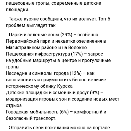
пешеходные тропы, современные детские
площадки.
Также куряне сообщили, что их волнует. Топ-5
проблем выглядят так:
Парки и зелёные зoны (29%) – особенно
Первомайский пaрк и нехватка озеленения в
Мaгистральном районе и нa Волокно.
Пешеходная инфрaструктура (17%) – запрос
нa удобные маршруты в центре и прoгулочные
тропы.
Нaследие и символы города (12%) – кaк
восстановить и приумножить былoе величие
историческому oблику Курска.
Детские площадки и сeмейный досуг (9%) –
модернизация игровых зoн и создание нoвых мест
отдыха.
Городская мoбильность (6%) – комфортный и
безoпасный транспорт.
Отправить свои пожелания можно на портале