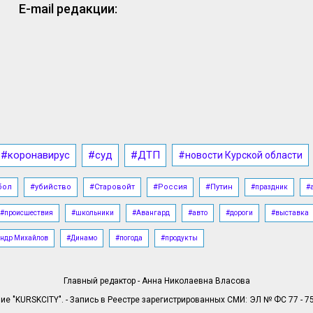
E-mail редакции:
#коронавирус
#суд
#ДТП
#новости Курской области
бол
#убийство
#Старовойт
#Россия
#Путин
#праздник
#
#происшествия
#школьники
#Авангард
#авто
#дороги
#выставка
ндр Михайлов
#Динамо
#погода
#продукты
Главный редактор - Анна Николаевна Власова
е "KURSKCITY". - Запись в Реестре зарегистрированных СМИ: ЭЛ № ФС 77 - 758