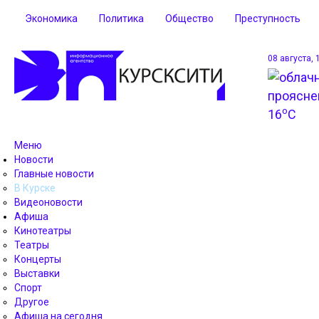
Экономика
Политика
Общество
Преступность
08 августа, 
o
16
C
Меню
Новости
Главные новости
В Курске
Видеоновости
Афиша
Кинотеатры
Театры
Концерты
Выставки
Спорт
Другое
Афиша на сегодня