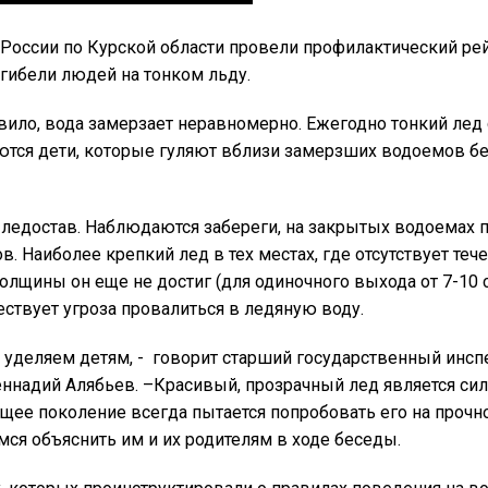
оссии по Курской области провели профилактический рей
гибели людей на тонком льду.
вило, вода замерзает неравномерно. Ежегодно тонкий лед 
ются дети, которые гуляют вблизи замерзших водоемов б
я ледостав. Наблюдаются забереги, на закрытых водоемах
в. Наиболее крепкий лед в тех местах, где отсутствует тече
толщины он еще не достиг (для одиночного выхода от 7-10 
ществует угроза провалиться в ледяную воду.
уделяем детям, - говорит старший государственный инсп
еннадий Алябьев. –Красивый, прозрачный лед является си
е поколение всегда пытается попробовать его на прочнос
емся объяснить им и их родителям в ходе беседы.