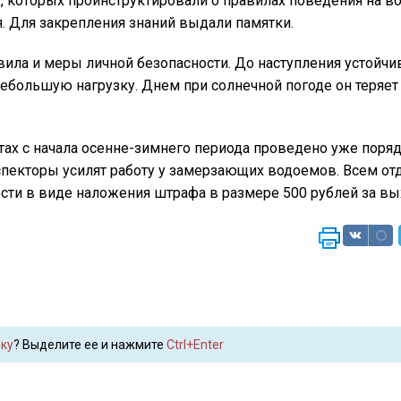
 которых проинструктировали о правилах поведения на во
. Для закрепления знаний выдали памятки.
ила и меры личной безопасности. До наступления устойч
большую нагрузку. Днем при солнечной погоде он теряет 
ах с начала осенне-зимнего периода проведено уже поряд
нспекторы усилят работу у замерзающих водоемов. Всем 
сти в виде наложения штрафа в размере 500 рублей за вых
ку
? Выделите ее и нажмите
Ctrl+Enter