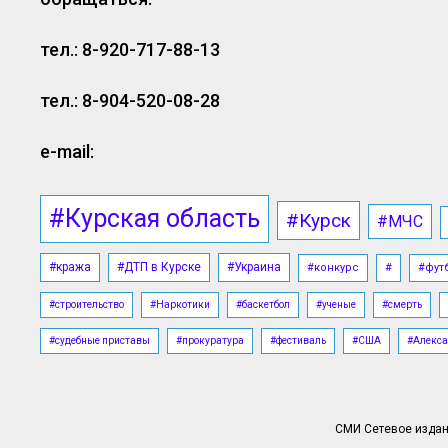
тел.: 8-920-717-88-13
тел.: 8-904-520-08-28
e-mail:
#Курская область
#Курск
#МЧС
#кража
#ДТП в Курске
#Украина
#конкурс
#
#фут
#строительство
#Наркотики
#баскетбол
#ученые
#смерть
#судебные приставы
#прокуратура
#фестиваль
#США
#Алекса
СМИ Сетевое издани