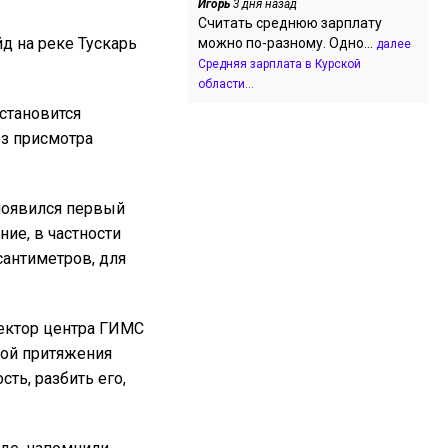
Игорь
3 дня назад
Считать среднюю зарплату
д на реке Тускарь
можно по-разному. Одно...
далее
Средняя зарплата в Курской
области...
становится
ез присмотра
 появился первый
ние, в частности
сантиметров, для
ектор центра ГИМС
лой притяжения
ть, разбить его,