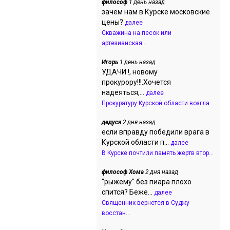
философ
1 день назад
зачем нам в Курске московские
цены?
далее
Скважина на песок или
артезианская...
Игорь
1 день назад
УДАЧИ !, новому
прокурору!!!.Хочется
надеяться,...
далее
Прокуратуру Курской области возгла...
дедуся
2 дня назад
если вправду победили врага в
Курской области п...
далее
В Курске почтили память жертв втор...
философ Хома
2 дня назад
"рыжему" без пиара плохо
спится? Беже...
далее
Священник вернется в Суджу
восстан...