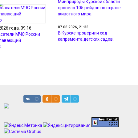
Минприроды Курской области
провело 105 рейдов по охране
животного мира
07.08.2026, 21:33
2026 года, 09:16
В Курске проверили ход
асатели МЧС России
капремонта детских садов,
плавающий
гимназии и центра «Русь»
р
07.08.2026, 20:25
МЧС предупреждает курян о грозах
и ветре до 18 м/с 8 августа
07.08.2026, 19:56
Курян просят не парковаться в
зоне ремонтных работ на улице
Павлуновского
07.08.2026, 19:43
Курский «Милко» судится с
петербургской компанией на 4,3
млн рублей