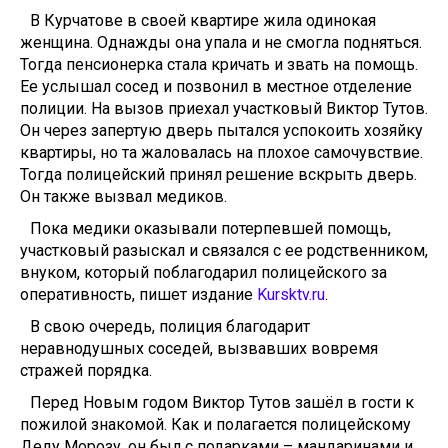
В Курчатове в своей квартире жила одинокая
женщина. Однажды она упала и не смогла подняться.
Тогда пенсионерка стала кричать и звать на помощь.
Ее услышал сосед и позвонил в местное отделение
полиции. На вызов приехал участковый Виктор Тутов.
Он через запертую дверь пытался успокоить хозяйку
квартиры, но та жаловалась на плохое самочувствие.
Тогда полицейский принял решение вскрыть дверь.
Он также вызвал медиков.
Пока медики оказывали потерпевшей помощь,
участковый разыскал и связался с ее родственником,
внуком, который поблагодарил полицейского за
оперативность, пишет издание
Kursktv.ru
.
В свою очередь, полиция благодарит
неравнодушных соседей, вызвавших вовремя
стражей порядка.
Перед Новым годом Виктор Тутов зашёл в гости к
пожилой знакомой. Как и полагается полицейскому
Деду Морозу, он был с подарками – мандаринами и