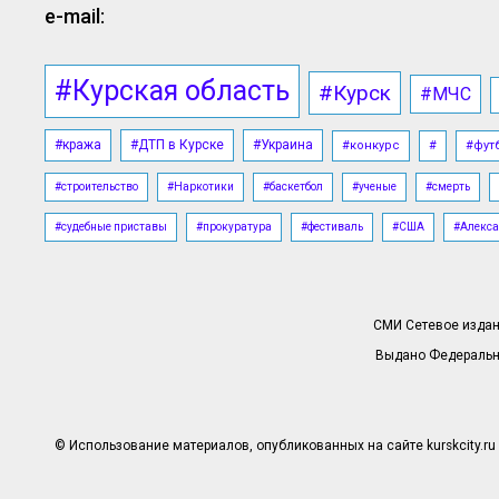
e-mail:
#Курская область
#Курск
#МЧС
#кража
#ДТП в Курске
#Украина
#конкурс
#
#фут
#строительство
#Наркотики
#баскетбол
#ученые
#смерть
#судебные приставы
#прокуратура
#фестиваль
#США
#Алекса
СМИ Сетевое издани
Выдано Федерально
© Использование материалов, опубликованных на сайте kurskcity.ru 