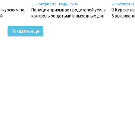
03 ноября 2021 года, 16:35
29 октября 20
л курским полицейским
Полиция призывает родителей усилить
В Курске н
ей
контроль за детьми в выходные дни
5 высаженн
Показать еще