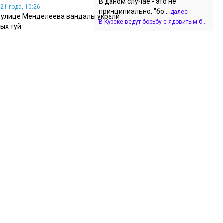
В даном случае - это не
21 года, 10:26
принципиально, "бо...
далее
а улице Менделеева вандалы украли
В Курске ведут борьбу с ядовитым б...
ых туй