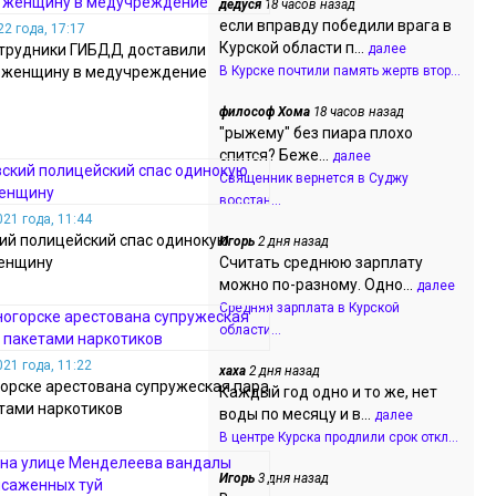
дедуся
18 часов назад
если вправду победили врага в
2 года, 17:17
Курской области п...
отрудники ГИБДД доставили
далее
женщину в медучреждение
В Курске почтили память жертв втор...
философ Хома
18 часов назад
"рыжему" без пиара плохо
спится? Беже...
далее
Священник вернется в Суджу
восстан...
21 года, 11:44
ий полицейский спас одинокую
Игорь
2 дня назад
енщину
Считать среднюю зарплату
можно по-разному. Одно...
далее
Средняя зарплата в Курской
области...
21 года, 11:22
хаха
2 дня назад
орске арестована супружеская пара
Каждый год одно и то же, нет
етами наркотиков
воды по месяцу и в...
далее
В центре Курска продлили срок откл...
Игорь
3 дня назад