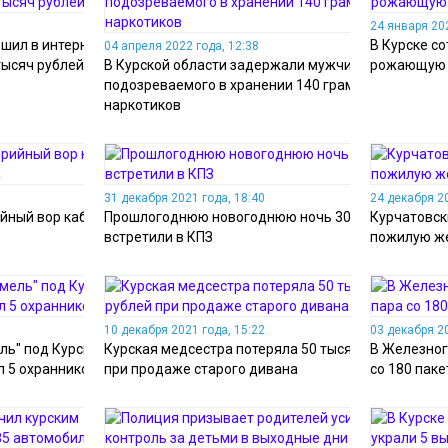
24 января 202
шил в интернет-
В Курске с
04 апреля 2022 года, 12:38
тысяч рублей
В Курской области задержали мужчину,
рожающую 
подозреваемого в хранении 140 грамм
наркотиков
31 декабря 2021 года, 18:40
24 декабря 20
йный вор кабеля у
Прошлогоднюю новогоднюю ночь 30 курян
Курчатовск
встретили в КПЗ
пожилую ж
10 декабря 2021 года, 15:22
03 декабря 20
ль" под Курском
Курская медсестра потеряла 50 тысяч рублей
В Железног
л 5 охранников
при продаже старого дивана
со 180 пак