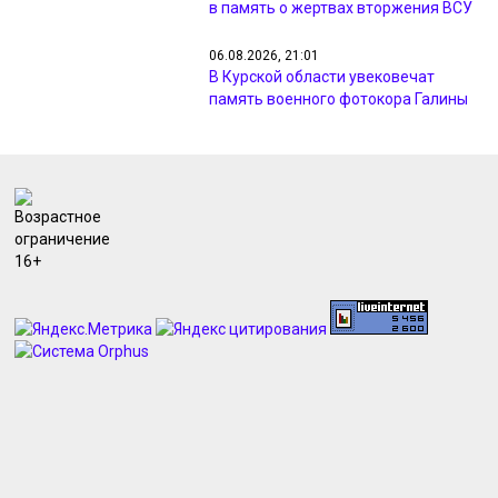
в память о жертвах вторжения ВСУ
06.08.2026, 21:01
В Курской области увековечат
память военного фотокора Галины
Санько
06.08.2026, 19:19
Курский «Авангард» стартует в
Кубке России матчем против
«Кристалл-МЭЗТ»
06.08.2026, 18:45
В Курске вводили план «Перехват»
из-за видео с похищением
человека
06.08.2026, 18:39
Прокуратуру Курской области
возглавил Дмитрий Бурко
06.08.2026, 18:36