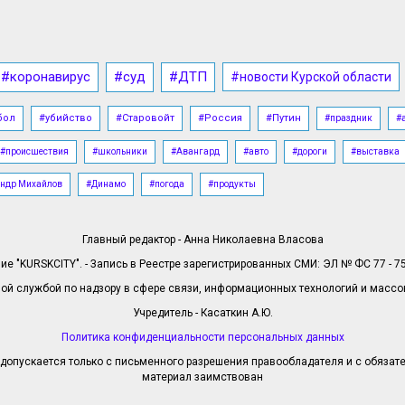
#коронавирус
#суд
#ДТП
#новости Курской области
бол
#убийство
#Старовойт
#Россия
#Путин
#праздник
#
#происшествия
#школьники
#Авангард
#авто
#дороги
#выставка
ндр Михайлов
#Динамо
#погода
#продукты
Главный редактор - Анна Николаевна Власова
е "KURSKCITY". - Запись в Реестре зарегистрированных СМИ: ЭЛ № ФС 77 - 758
й службой по надзору в сфере связи, информационных технологий и масс
Учредитель - Касаткин А.Ю.
Политика конфиденциальности персональных данных
допускается только с письменного разрешения правообладателя и с обязател
материал заимствован