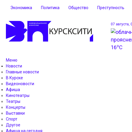
Экономика
Политика
Общество
Преступность
07 августа, 
o
16
C
Меню
Новости
Главные новости
В Курске
Видеоновости
Афиша
Кинотеатры
Театры
Концерты
Выставки
Спорт
Другое
Афиша на сегодня