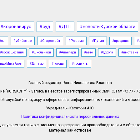
#коронавирус
#суд
#ДТП
#новости Курской области
бол
#убийство
#Старовойт
#Россия
#Путин
#праздник
#
#происшествия
#школьники
#Авангард
#авто
#дороги
#выставка
ндр Михайлов
#Динамо
#погода
#продукты
Главный редактор - Анна Николаевна Власова
е "KURSKCITY". - Запись в Реестре зарегистрированных СМИ: ЭЛ № ФС 77 - 758
й службой по надзору в сфере связи, информационных технологий и масс
Учредитель - Касаткин А.Ю.
Политика конфиденциальности персональных данных
допускается только с письменного разрешения правообладателя и с обязател
материал заимствован