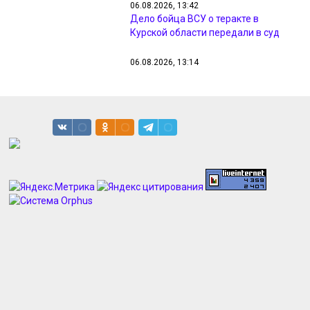
06.08.2026, 13:42
Дело бойца ВСУ о теракте в
Курской области передали в суд
06.08.2026, 13:14
Боевики ВСУ замучили более 40
курян в селе Русское Поречное
06.08.2026, 13:10
СК завел дела об ударах ВСУ по 53
объектам культуры в Курской
области
06.08.2026, 13:05
Кузякин: вторжение в Курскую
область стоило ВСУ неадекватных
потерь
06.08.2026, 12:56
В Курской области потеряли
боеспособность 6 элитных бригад
ВСУ