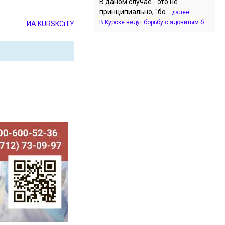
В даном случае - это не
принципиально, "бо...
далее
В Курске ведут борьбу с ядовитым б...
ИА KURSKCiTY