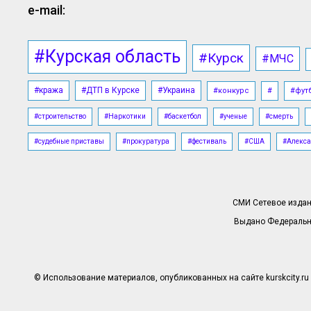
e-mail:
#Курская область
#Курск
#МЧС
#кража
#ДТП в Курске
#Украина
#конкурс
#
#фут
#строительство
#Наркотики
#баскетбол
#ученые
#смерть
#судебные приставы
#прокуратура
#фестиваль
#США
#Алекса
СМИ Сетевое издани
Выдано Федерально
© Использование материалов, опубликованных на сайте kurskcity.ru 