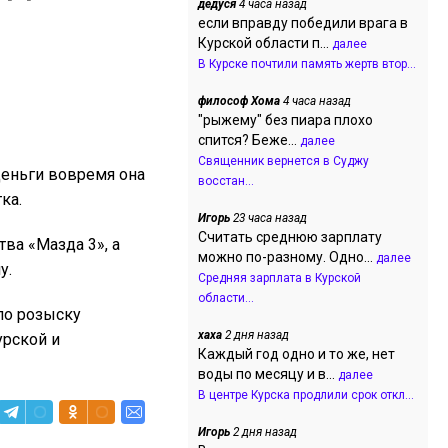
дедуся
4 часа назад
если вправду победили врага в
Курской области п...
далее
В Курске почтили память жертв втор...
философ Хома
4 часа назад
"рыжему" без пиара плохо
спится? Беже...
далее
Священник вернется в Суджу
деньги вовремя она
восстан...
тка.
Игорь
23 часа назад
Считать среднюю зарплату
ва «Мазда 3», а
можно по-разному. Одно...
далее
у.
Средняя зарплата в Курской
области...
 по розыску
хаха
2 дня назад
урской и
Каждый год одно и то же, нет
воды по месяцу и в...
далее
В центре Курска продлили срок откл...
Игорь
2 дня назад