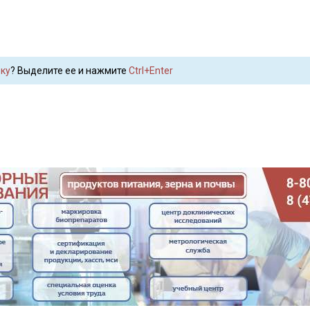
ку
? Выделите ее и нажмите
Ctrl+Enter