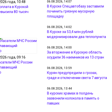
06.08.2026, 14:07
2026 года, 10:48
В Курске Спецавтобазу заставили
рплата в Курской
починить грязную мусорную
евысила 80 тысяч
площадку
06.08.2026, 14:02
В Курске за 53,4 млн рублей
модернизировали два теплопункта
06.08.2026, 14:00
За вторжение в Курскую область
осудили 36 наемников из 13 стран
2026 года, 09:16
асатели МЧС России
плавающий
06.08.2026, 13:59
р
Курян предупредили о грозах,
граде и отключении света 7 августа
06.08.2026, 13:44
В курских храмах в полдень
зазвонили колокола в память о
павших