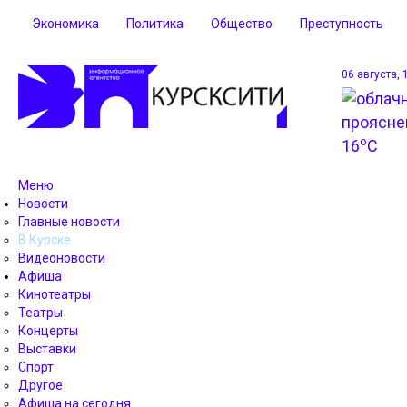
Экономика
Политика
Общество
Преступность
06 августа, 
o
16
C
Меню
Новости
Главные новости
В Курске
Видеоновости
Афиша
Кинотеатры
Театры
Концерты
Выставки
Спорт
Другое
Афиша на сегодня