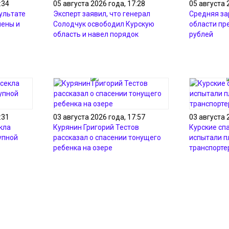
:34
05 августа 2026 года, 17:28
05 августа 
зультате
Эксперт заявил, что генерал
Средняя за
нены и
Солодчук освободил Курскую
области пр
область и навел порядок
рублей
:31
03 августа 2026 года, 17:57
03 августа 
кла
Курянин Григорий Тестов
Курские сп
упной
рассказал о спасении тонущего
испытали 
ребенка на озере
транспорте