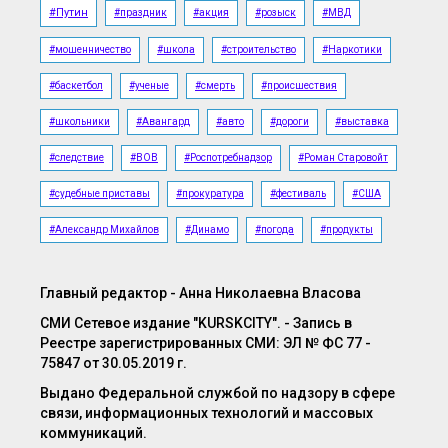
#Путин
#праздник
#акция
#розыск
#МВД
КНДР отправила под Курск возрастных офицеров для
изучения боевого опыта
#мошенничество
#школа
#строительство
#Наркотики
07.08.2026, 18:31
#баскетбол
#ученые
#смерть
#происшествия
Инспекторы ГИМС проводят рейды на водоёмах Курской
#школьники
#Авангард
#авто
#дороги
#выставка
области из-за жары
#следствие
#ВОВ
#Роспотребнадзор
#Роман Старовойт
#судебные приставы
#прокуратура
#фестиваль
#США
#Александр Михайлов
#Динамо
#погода
#продукты
Главный редактор - Анна Николаевна Власова
СМИ Сетевое издание "KURSKCITY". - Запись в
Реестре зарегистрированных СМИ: ЭЛ № ФС 77 -
75847 от 30.05.2019 г.
Выдано Федеральной службой по надзору в сфере
связи, информационных технологий и массовых
коммуникаций.