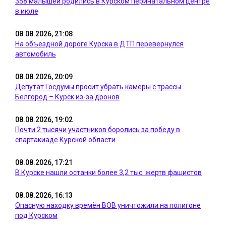
358 малышей родились в Курском перинатальном центре
в июле
08.08.2026, 21:08
На объездной дороге Курска в ДТП перевернулся
автомобиль
08.08.2026, 20:09
Депутат Госдумы просит убрать камеры с трассы
Белгород – Курск из-за дронов
08.08.2026, 19:02
Почти 2 тысячи участников боролись за победу в
спартакиаде Курской области
08.08.2026, 17:21
В Курске нашли останки более 3,2 тыс. жертв фашистов
08.08.2026, 16:13
Опасную находку времён ВОВ уничтожили на полигоне
под Курском