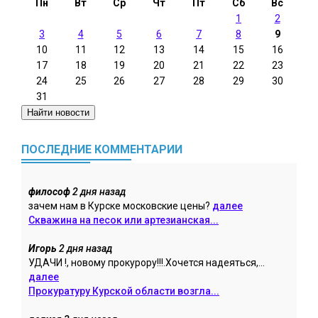
Пн
Вт
Ср
Чт
Пт
Сб
Вс
1
2
3
4
5
6
7
8
9
10
11
12
13
14
15
16
17
18
19
20
21
22
23
24
25
26
27
28
29
30
31
ПОСЛЕДНИЕ КОММЕНТАРИИ
философ
2 дня назад
зачем нам в Курске московские цены?
далее
Скважина на песок или артезианская...
Игорь
2 дня назад
УДАЧИ !, новому прокурору!!!.Хочется надеяться,...
далее
Прокуратуру Курской области возгла...