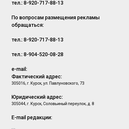
Губернатор Курской области навестил пострадавших в
тел.: 8-920-717-88-13
больнице после атак ВСУ
По вопросам размещения рекламы
08.08.2026, 10:47
обращаться:
Мэр Курска поздравил жителей с Днём физкультурника
08.08.2026, 10:29
тел.: 8-920-717-88-13
Пушистые, любимые и независимые: сегодня
Международный день кошек
тел.: 8-904-520-08-28
08.08.2026, 09:32
В Курской области обезвредили 5 взрывоопасных
e-mail:
предметов и потушили 8 пожаров
Фактический адрес:
305016, г. Курск, ул. Павлуновского, 73
08.08.2026, 09:24
За сутки над Курской областью сбито 250 БПЛА,
Юридический адрес:
разрушения в четырёх районах
305044, г. Курск, Соловьиный переулок, д. 8
07.08.2026, 21:36
E-mail редакции:
В Медвенке Курской области открыли теннисный корт и
преображают «Советский сад»