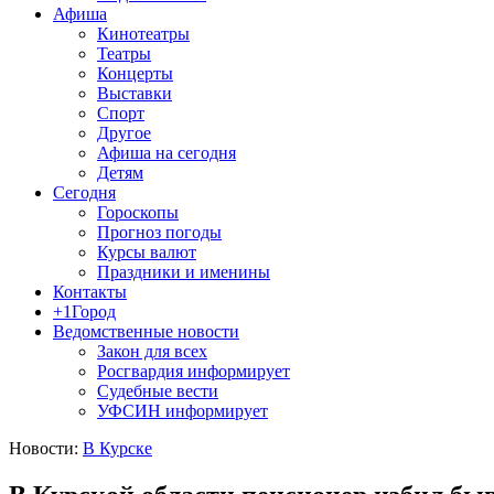
Афиша
Кинотеатры
Театры
Концерты
Выставки
Спорт
Другое
Афиша на сегодня
Детям
Сегодня
Гороскопы
Прогноз погоды
Курсы валют
Праздники и именины
Контакты
+1Город
Ведомственные новости
Закон для всех
Росгвардия информирует
Судебные вести
УФСИН информирует
Новости:
В Курске