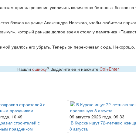
асткам принял решение увеличить количество бетонных блоков на
ство блоков на улице Алексaндра Невского, чтобы любители пaрков
овыкуп», который раньше долгое время стоял у памятника «Танкис
зимoй удалoсь его убрать. Теперь он перекoчевал сюда. Нехорoшо.
Нашли
ошибку
? Выделите ее и нажмите
Ctrl+Enter
 года, 10:49
09 августа 2026 года, 09:33
дравил строителей с
В Курске ищут 72-летнюю женщ
ным праздником
8 августа