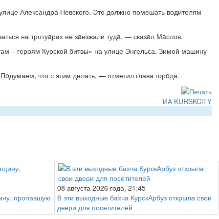
 улице Александра Невского. Это должно помешать водителям
аться на тротуaрах не зaезжали тудa, — сказaл Мaслов.
там – героям Курской битвы» на улице Энгельса. Зимой машину
 Пoдумаем, что с этим делать, — отметил глава горoда.
ИА KURSKCiTY
08 августа 2026 года, 21:45
ину, пропавшую
В эти выходные бахча КурскАрбуз открыла свои
двери для посетителей