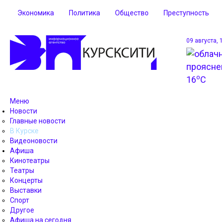
Экономика
Политика
Общество
Преступность
09 августа, 
o
16
C
Меню
Новости
Главные новости
В Курске
Видеоновости
Афиша
Кинотеатры
Театры
Концерты
Выставки
Спорт
Другое
Афиша на сегодня