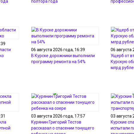
года
полтора года
профессио
:39
ласти
06 августа 2026 года, 16:39
06 августа 
ко
В Курске дорожники выполнили
Ущерб от в
программу ремонта на 54%
Курскую об
млрд рубле
:31
03 августа 2026 года, 17:57
03 августа 
кла
Курянин Григорий Тестов
Курские сп
упной
рассказал о спасении тонущего
испытали 