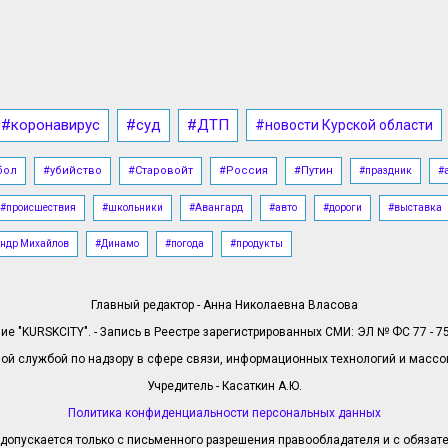
#коронавирус
#суд
#ДТП
#новости Курской области
бол
#убийство
#Старовойт
#Россия
#Путин
#праздник
#
#происшествия
#школьники
#Авангард
#авто
#дороги
#выставка
ндр Михайлов
#Динамо
#погода
#продукты
Главный редактор - Анна Николаевна Власова
е "KURSKCITY". - Запись в Реестре зарегистрированных СМИ: ЭЛ № ФС 77 - 758
й службой по надзору в сфере связи, информационных технологий и масс
Учредитель - Касаткин А.Ю.
Политика конфиденциальности персональных данных
допускается только с письменного разрешения правообладателя и с обязател