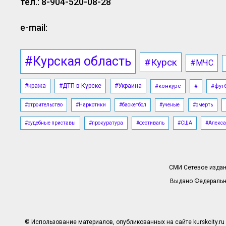
тел.: 8-904-520-08-28
e-mail:
#Курская область
#Курск
#МЧС
#кража
#ДТП в Курске
#Украина
#конкурс
#
#фут
#строительство
#Наркотики
#баскетбол
#ученые
#смерть
#судебные приставы
#прокуратура
#фестиваль
#США
#Алекса
СМИ Сетевое издани
Выдано Федерально
© Использование материалов, опубликованных на сайте kurskcity.ru 