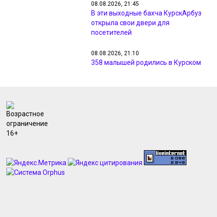
08.08.2026, 21:45
В эти выходные бахча КурскАрбуз
открыла свои двери для
посетителей
08.08.2026, 21:10
358 малышей родились в Курском
перинатальном центре в июле
08.08.2026, 21:08
На объездной дороге Курска в ДТП
перевернулся автомобиль
08.08.2026, 20:09
Депутат Госдумы просит убрать
камеры с трассы Белгород – Курск
из-за дронов
08.08.2026, 19:02
Почти 2 тысячи участников
боролись за победу в спартакиаде
Курской области