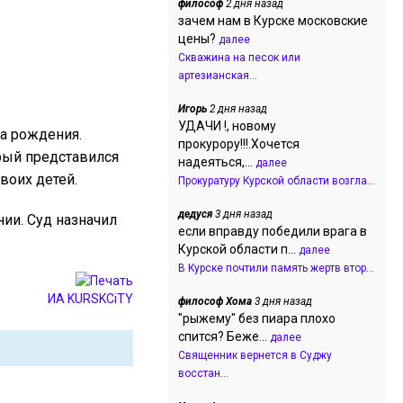
философ
2 дня назад
зачем нам в Курске московские
цены?
далее
Скважина на песок или
артезианская...
Игорь
2 дня назад
УДАЧИ !, новому
а рождения.
прокурору!!!.Хочется
рый представился
надеяться,...
далее
воих детей.
Прокуратуру Курской области возгла...
дедуся
3 дня назад
ии. Суд назначил
если вправду победили врага в
Курской области п...
далее
В Курске почтили память жертв втор...
ИА KURSKCiTY
философ Хома
3 дня назад
"рыжему" без пиара плохо
спится? Беже...
далее
Священник вернется в Суджу
восстан...