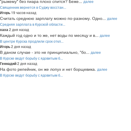
"рыжему" без пиара плохо спится? Беже...
далее
Священник вернется в Суджу восстан...
19 часов назад
Игорь
Считать среднюю зарплату можно по-разному. Одно...
далее
Средняя зарплата в Курской области...
2 дня назад
хаха
Каждый год одно и то же, нет воды по месяцу и в...
далее
В центре Курска продлили срок откл...
2 дня назад
Игорь
В даном случае - это не принципиально, "бо...
далее
В Курске ведут борьбу с ядовитым б...
2 дня назад
Геннадий
На фото репейник, он же лопух и нет борщевика.
далее
В Курске ведут борьбу с ядовитым б...