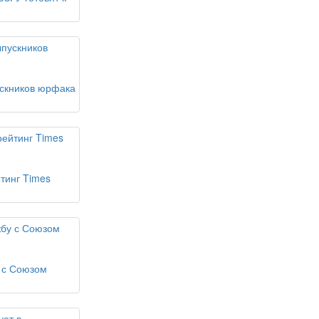
ускников юрфака
йтинг Times
 с Союзом