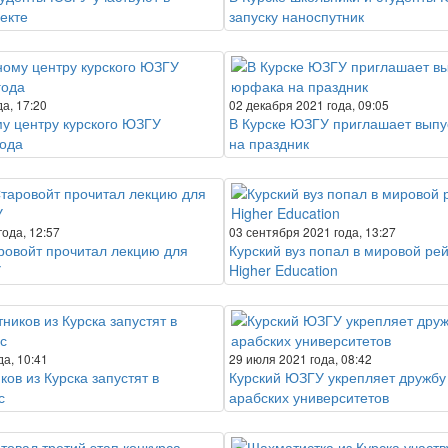
екте
запуску наноспутник
а, 17:20
02 декабря 2021 года, 09:05
у центру курского ЮЗГУ
В Курске ЮЗГУ приглашает вып
года
на праздник
года, 12:57
03 сентября 2021 года, 13:27
ровойт прочитал лекцию для
Курский вуз попал в мировой ре
У
Higher Education
да, 10:41
29 июля 2021 года, 08:42
ков из Курска запустят в
Курский ЮЗГУ укрепляет дружбу
с
арабских университетов