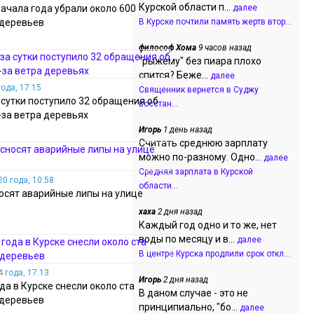
Курской области п...
начала года убрали около 600
далее
 деревьев
В Курске почтили память жертв втор...
философ Хома
9 часов назад
"рыжему" без пиара плохо
спится? Беже...
далее
ода, 17:15
Священник вернется в Суджу
 сутки поступило 32 обращения об
восстан...
-за ветра деревьях
Игорь
1 день назад
Считать среднюю зарплату
можно по-разному. Одно...
далее
Средняя зарплата в Курской
0 года, 10:58
области...
носят аварийные липы на улице
хаха
2 дня назад
Каждый год одно и то же, нет
воды по месяцу и в...
далее
В центре Курска продлили срок откл...
 года, 17:13
Игорь
2 дня назад
да в Курске снесли около ста
В даном случае - это не
 деревьев
принципиально, "бо...
далее