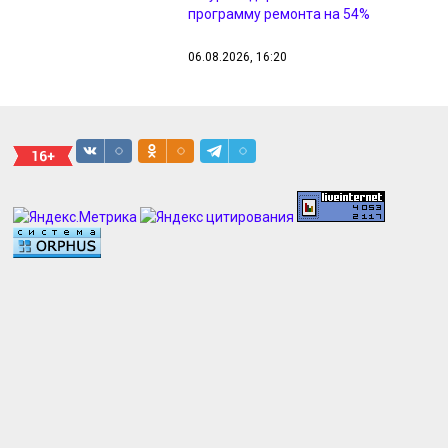
программу ремонта на 54%
06.08.2026, 16:20
Преподаватель из Суджи стал
первым народным мастером
Курской области
06.08.2026, 16:18
В курском музее выставили
уникальные личные вещи маршала
Жукова
06.08.2026, 16:17
Пьяный курянин попался за рулём с
семикратным превышением
алкоголя
06.08.2026, 16:08
Народный фронт за 2 года
направил в Курскую область более
500 тонн помощи