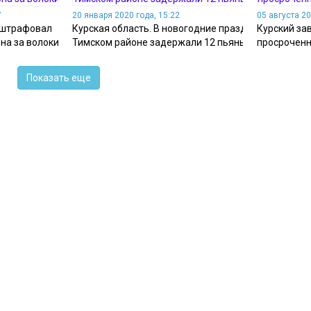
7
20 января 2020 года, 15:22
05 августа 20
 оштрафовал
Курская область. В новогодние праздники в
Курский за
на за волокиту
Тимском районе задержали 12 пьяных
просроченн
Показать еще