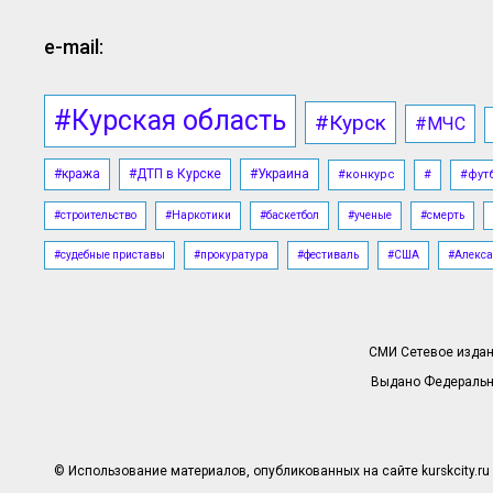
e-mail:
#Курская область
#Курск
#МЧС
#кража
#ДТП в Курске
#Украина
#конкурс
#
#фут
#строительство
#Наркотики
#баскетбол
#ученые
#смерть
#судебные приставы
#прокуратура
#фестиваль
#США
#Алекса
СМИ Сетевое издани
Выдано Федерально
© Использование материалов, опубликованных на сайте kurskcity.ru 