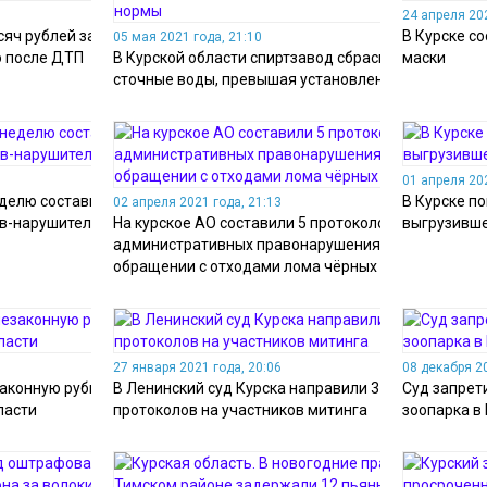
24 апреля 202
сяч рублей за
В Курске с
05 мая 2021 года, 21:10
о после ДТП
В Курской области спиртзавод сбрасывал
маски
сточные воды, превышая установленные нормы
01 апреля 202
еделю составили 47
В Курске п
02 апреля 2021 года, 21:13
ов-нарушителей
На курское АО составили 5 протоколов об
выгрузивше
административных правонарушениях при
обращении с отходами лома чёрных металлов
27 января 2021 года, 20:06
08 декабря 20
законную рубку леса
В Ленинский суд Курска направили 37
Суд запрети
ласти
протоколов на участников митинга
зоопарка в