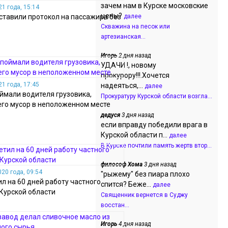
зачем нам в Курске московские
1 года, 15:14
цены?
оставили протокол на пассажира без
далее
Скважина на песок или
артезианская...
Игорь
2 дня назад
УДАЧИ !, новому
прокурору!!!.Хочется
1 года, 17:45
надеяться,...
далее
оймали водителя грузовика,
Прокуратуру Курской области возгла...
го мусор в неположенном месте
дедуся
3 дня назад
если вправду победили врага в
Курской области п...
далее
В Курске почтили память жертв втор...
философ Хома
3 дня назад
20 года, 09:54
"рыжему" без пиара плохо
л на 60 дней работу частного
спится? Беже...
далее
 Курской области
Священник вернется в Суджу
восстан...
Игорь
4 дня назад