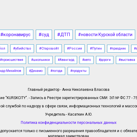
#коронавирус
#суд
#ДТП
#новости Курской области
бол
#убийство
#Старовойт
#Россия
#Путин
#праздник
#
#происшествия
#школьники
#Авангард
#авто
#дороги
#выставка
ндр Михайлов
#Динамо
#погода
#продукты
Главный редактор - Анна Николаевна Власова
е "KURSKCITY". - Запись в Реестре зарегистрированных СМИ: ЭЛ № ФС 77 - 758
й службой по надзору в сфере связи, информационных технологий и масс
Учредитель - Касаткин А.Ю.
Политика конфиденциальности персональных данных
допускается только с письменного разрешения правообладателя и с обязател
материал заимствован