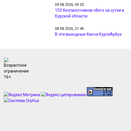
09.08.2026, 09:25
155 беспилотников сбито за сутки в
Курской области
08.08.2026, 21:45
В эти выходные бахча КурскАрбуз
открыла свои двери для
посетителей
08.08.2026, 21:10
358 малышей родились в Курском
перинатальном центре в июле
08.08.2026, 21:08
На объездной дороге Курска в ДТП
перевернулся автомобиль
08.08.2026, 20:09
Депутат Госдумы просит убрать
камеры с трассы Белгород – Курск
из-за дронов