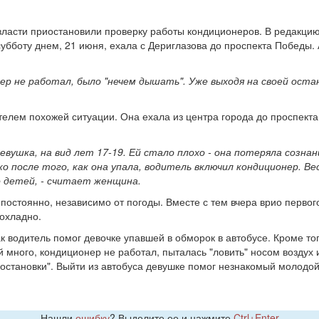
, власти приостановили проверку работы кондиционеров. В редакци
 субботу днем, 21 июня, ехала с Дериглазова до проспекта Победы.
онер не работал, было "нечем дышать". Уже выходя на своей ост
.
телем похожей ситуации. Она ехала из центра города до проспекта 
евушка, на вид лет 17-19. Ей стало плохо - она потеряла сознани
ко после того, как она упала, водитель включил кондиционер. В
о детей, - считает женщина.
остоянно, независимо от погоды. Вместе с тем вчера врио первог
рохладно.
 водитель помог девочке упавшей в обморок в автобусе. Кроме тог
много, кондиционер не работал, пыталась "ловить" носом воздух из
 остановки". Выйти из автобуса девушке помог незнакомый молодой
Нашли
ошибку
? Выделите ее и нажмите
Ctrl+Enter