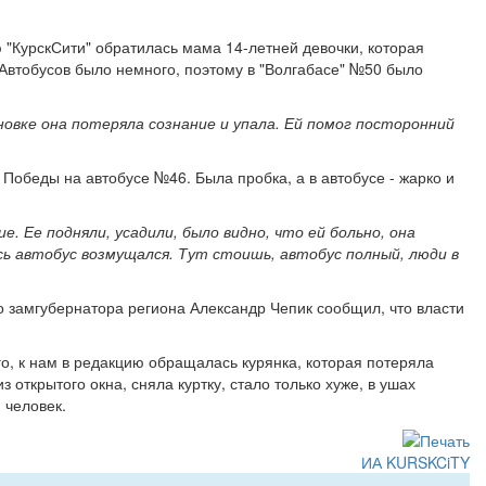
ю "КурскСити" обратилась мама 14-летней девочки, которая
 Автобусов было немного, поэтому в "Волгабасе" №50 было
ановке она потеряла сознание и упала. Ей помог посторонний
Победы на автобусе №46. Была пробка, а в автобусе - жарко и
е. Ее подняли, усадили, было видно, что ей больно, она
есь автобус возмущался. Тут стоишь, автобус полный, люди в
о замгубернатора региона Александр Чепик сообщил, что власти
о, к нам в редакцию обращалась курянка, которая потеряла
 открытого окна, сняла куртку, стало только хуже, в ушах
 человек.
ИА KURSKCiTY