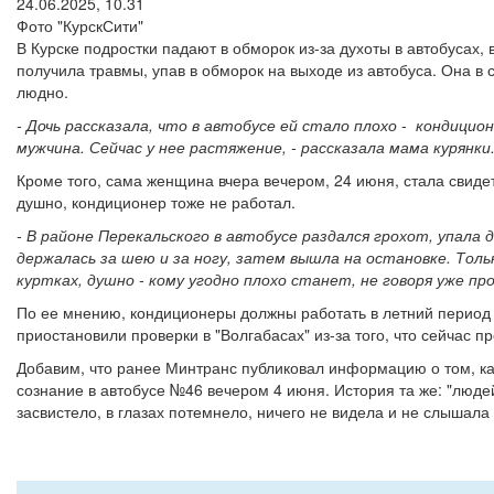
24.06.2025, 10.31
Фото "КурскСити"
В Курске подростки падают в обморок из-за духоты в автобусах
получила травмы, упав в обморок на выходе из автобуса. Она в
людно.
- Дочь рассказала, что в автобусе ей стало плохо - кондици
мужчина. Сейчас у нее растяжение, - рассказала мама курянки
Кроме того, сама женщина вчера вечером, 24 июня, стала свиде
душно, кондиционер тоже не работал.
- В районе Перекальского в автобусе раздался грохот, упала д
держалась за шею и за ногу, затем вышла на остановке. Толь
куртках, душно - кому угодно плохо станет, не говоря уже пр
По ее мнению, кондиционеры должны работать в летний период п
приостановили проверки в "Волгабасах" из-за того, что сейчас п
Добавим, что ранее Минтранс публиковал информацию о том, как
сознание в автобусе №46 вечером 4 июня. История та же: "людей 
засвистело, в глазах потемнело, ничего не видела и не слышала