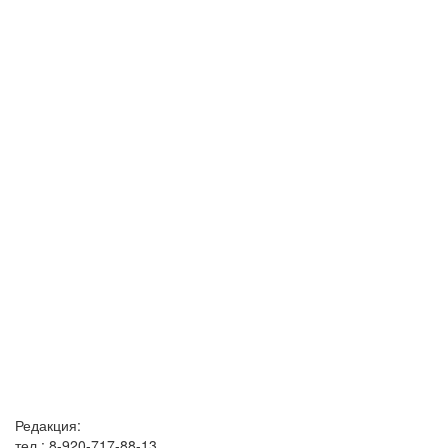
Редакция:
тел.: 8-920-717-88-13