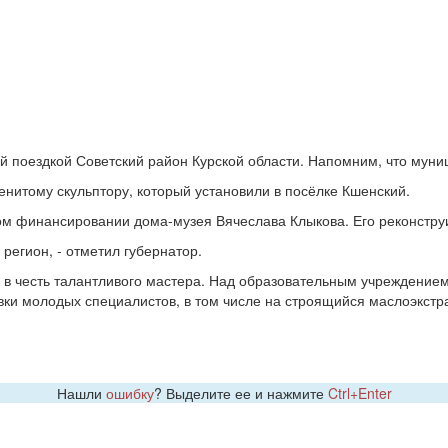
чей поездкой Советский район Курской области. Напомним, что мун
енитому скульптору, который установили в посёлке Кшенский.
м финансировании дома-музея Вячеслава Клыкова. Его реконструи
 регион, - отметил губернатор.
 в честь талантливого мастера. Над образовательным учреждением
ки молодых специалистов, в том числе на строящийся маслоэкстр
Нашли
ошибку
? Выделите ее и нажмите
Ctrl+Enter