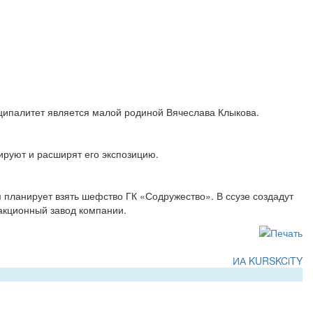
иципалитет является малой родиной Вячеслава Клыкова.
руют и расширят его экспозицию.
 планирует взять шефство ГК «Содружество». В ссузе создадут
акционный завод компании.
ИА KURSKCiTY