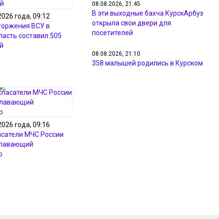
08.08.2026, 21:45
В эти выходные бахча КурскАрбуз
2026 года, 09:12
открыла свои двери для
торжения ВСУ в
посетителей
ласть составил 505
й
08.08.2026, 21:10
358 малышей родились в Курском
перинатальном центре в июле
08.08.2026, 21:08
На объездной дороге Курска в ДТП
перевернулся автомобиль
2026 года, 09:16
08.08.2026, 20:09
асатели МЧС России
Депутат Госдумы просит убрать
плавающий
камеры с трассы Белгород – Курск
р
из-за дронов
08.08.2026, 19:02
Почти 2 тысячи участников
боролись за победу в спартакиаде
Курской области