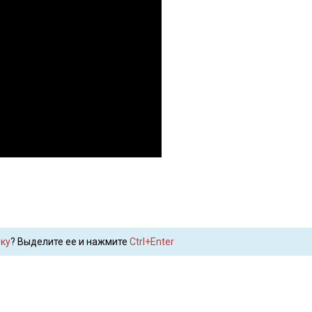
ку
? Выделите ее и нажмите
Ctrl+Enter