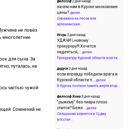
философ
2 дня назад
зачем нам в Курске московские
цены?
далее
Скважина на песок или
артезианская...
Мужчина не повёз
Игорь
2 дня назад
сь многолетние
УДАЧИ !, новому
прокурору!!!.Хочется
надеяться,...
далее
Прокуратуру Курской области возгла...
рок для сына. За
тно, путалась, на
дедуся
3 дня назад
если вправду победили врага в
Курской области п...
далее
В Курске почтили память жертв втор...
люсь частью чужой
философ Хома
3 дня назад
"рыжему" без пиара плохо
спится? Беже...
далее
ещей. Сомнений не
Священник вернется в Суджу
восстан...