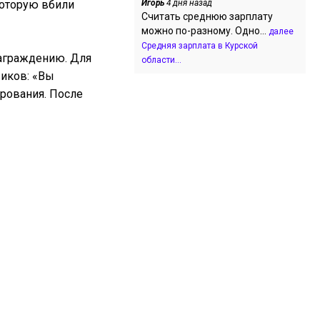
которую вбили
Игорь
4 дня назад
Считать среднюю зарплату
можно по-разному. Одно...
далее
Средняя зарплата в Курской
награждению. Для
области...
виков: «Вы
ирования. После