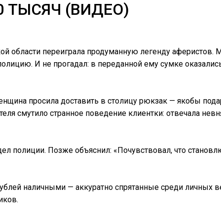
 ТЫСЯЧ (ВИДЕО)
кой области переиграла продуманную легенду аферистов. 
 полицию. И не прогадал: в переданной ему сумке оказали
женщина просила доставить в столицу рюкзак — якобы пода
теля смутило странное поведение клиентки: отвечала невня
отдел полиции. Позже объяснил: «Почувствовал, что станов
рублей наличными — аккуратно спрятанные среди личных в
иков.