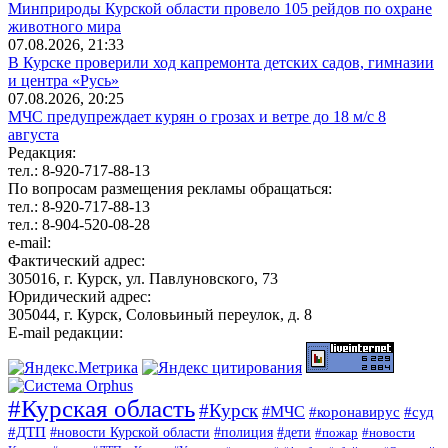
Минприроды Курской области провело 105 рейдов по охране
животного мира
07.08.2026, 21:33
В Курске проверили ход капремонта детских садов, гимназии
и центра «Русь»
07.08.2026, 20:25
МЧС предупреждает курян о грозах и ветре до 18 м/с 8
августа
Редакция:
тел.: 8-920-717-88-13
По вопросам размещения рекламы обращаться:
тел.: 8-920-717-88-13
тел.: 8-904-520-08-28
e-mail:
Фактический адрес:
305016, г. Курск, ул. Павлуновского, 73
Юридический адрес:
305044, г. Курск, Соловьиный переулок, д. 8
E-mail редакции:
#Курская область
#Курск
#МЧС
#коронавирус
#суд
#ДТП
#новости Курской области
#полиция
#дети
#пожар
#новости