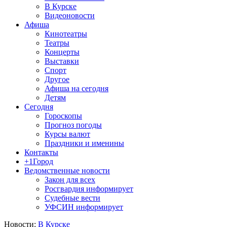
В Курске
Видеоновости
Афиша
Кинотеатры
Театры
Концерты
Выставки
Спорт
Другое
Афиша на сегодня
Детям
Сегодня
Гороскопы
Прогноз погоды
Курсы валют
Праздники и именины
Контакты
+1Город
Ведомственные новости
Закон для всех
Росгвардия информирует
Судебные вести
УФСИН информирует
Новости:
В Курске