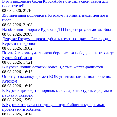
В эти выходные бахча КурскАрбуз открыла свои двери для
посетителей
08.08.2026, 21:10
358 малышей родились в Курском перинатальном центре в
июле
08.08.2026, 21:08
На объездной дороге Курска в ДТП перевернулся автомобиль
08.08.2026, 20:09
Депутат Госдумы просит убрать камеры с трассы Белгород –
Курск из-за дронов
08.08.2026, 19:02
Почти 2 тысячи участников боролись за победу в спартакиаде
Курской области
08.08.2026, 17:21
В Курске нашли останки более 3,2 тыс. жертв фашистов
08.08.2026, 16:13
Опасную находку времён ВОВ уничтожили на полигоне под
Курском
08.08.2026, 16:10
В Курске приводят в порядок малые архитектурные формы в
парках и скверах
08.08.2026, 15:56
В Курске открыли первую уличную библиотеку в рамках
проекта книгообмена
08.08.2026, 14:14