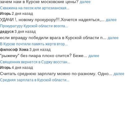
зачем нам в Курске московские цены?
далее
Скважина на песок или артезианская...
2 дня назад
Игорь
УДАЧИ !, новому прокурору!!!.Хочется надеяться,...
далее
Прокуратуру Курской области возгла...
3 дня назад
дедуся
если вправду победили врага в Курской области п...
далее
В Курске почтили память жертв втор...
3 дня назад
философ Хома
"рыжему" без пиара плохо спится? Беже...
далее
Священник вернется в Суджу восстан...
4 дня назад
Игорь
Считать среднюю зарплату можно по-разному. Одно...
далее
Средняя зарплата в Курской области...