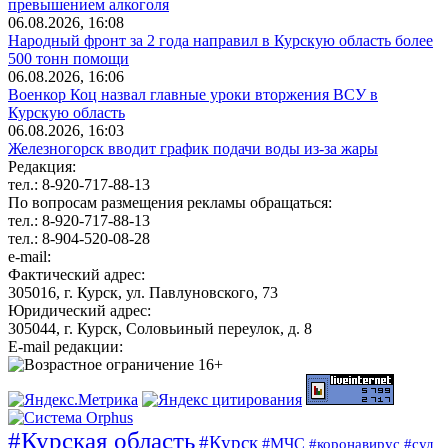
превышением алкоголя
06.08.2026, 16:08
Народный фронт за 2 года направил в Курскую область более
500 тонн помощи
06.08.2026, 16:06
Военкор Коц назвал главные уроки вторжения ВСУ в
Курскую область
06.08.2026, 16:03
Железногорск вводит график подачи воды из-за жары
Редакция:
тел.: 8-920-717-88-13
По вопросам размещения рекламы обращаться:
тел.: 8-920-717-88-13
тел.: 8-904-520-08-28
e-mail:
Фактический адрес:
305016, г. Курск, ул. Павлуновского, 73
Юридический адрес:
305044, г. Курск, Соловьиный переулок, д. 8
E-mail редакции:
#Курская область
#Курск
#МЧС
#коронавирус
#суд