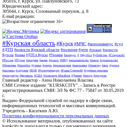
305016, г. Курск, ул. Павлуновского, 73
Юридический адрес:
305044, г. Курск, Соловьиный переулок, д. 8
E-mail редакции:
#Курская область
#Курск
#МЧС
#коронавирус
#суд
#ДТП
#новости Курской области
#полиция
#дети
#пожар
#новости
Курска
#кража
#ДТП в Курске
#Украина
#конкурс
#
#футбол
#убийство
#Старовойт
#Россия
#Путин
#праздник
#акция
#розыск
#МВД
#мошенничество
#школа
#строительство
#Наркотики
#баскетбол
#ученые
#смерть
#происшествия
#школьники
#Авангард
#авто
#дороги
#выставка
#следствие
#ВОВ
#Роспотребнадзор
#Роман Старовойт
#судебные приставы
#прокуратура
#фестиваль
#США
#Александр Михайлов
#Динамо
#погода
#продукты
Главный редактор - Анна Николаевна Власова
СМИ Сетевое издание "KURSKCITY". - Запись в Реестре
зарегистрированных СМИ: ЭЛ № ФС 77 - 75847 от 30.05.2019
г.
Выдано Федеральной службой по надзору в сфере связи,
информационных технологий и массовых коммуникаций.
Учредитель - Касаткин А.Ю.
Политика конфиденциальности персональных данных
© Использование материалов, опубликованных на сайте
kurskcity.ru допускается только с письменного разрешения