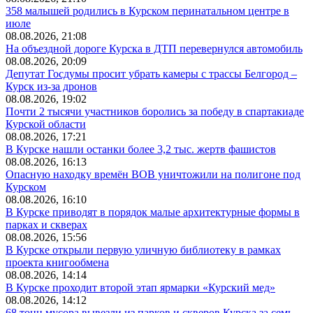
358 малышей родились в Курском перинатальном центре в
июле
08.08.2026, 21:08
На объездной дороге Курска в ДТП перевернулся автомобиль
08.08.2026, 20:09
Депутат Госдумы просит убрать камеры с трассы Белгород –
Курск из-за дронов
08.08.2026, 19:02
Почти 2 тысячи участников боролись за победу в спартакиаде
Курской области
08.08.2026, 17:21
В Курске нашли останки более 3,2 тыс. жертв фашистов
08.08.2026, 16:13
Опасную находку времён ВОВ уничтожили на полигоне под
Курском
08.08.2026, 16:10
В Курске приводят в порядок малые архитектурные формы в
парках и скверах
08.08.2026, 15:56
В Курске открыли первую уличную библиотеку в рамках
проекта книгообмена
08.08.2026, 14:14
В Курске проходит второй этап ярмарки «Курский мед»
08.08.2026, 14:12
68 тонн мусора вывезли из парков и скверов Курска за семь