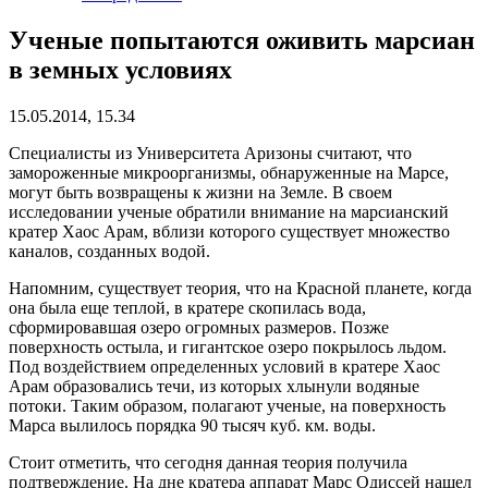
Ученые попытаются оживить марсиан
в земных условиях
15.05.2014, 15.34
Специалисты из Университета Аризоны считают, что
замороженные микроорганизмы, обнаруженные на Марсе,
могут быть возвращены к жизни на Земле. В своем
исследовании ученые обратили внимание на марсианский
кратер Хаос Арам, вблизи которого существует множество
каналов, созданных водой.
Напомним, существует теория, что на Красной планете, когда
она была еще теплой, в кратере скопилась вода,
сформировавшая озеро огромных размеров. Позже
поверхность остыла, и гигантское озеро покрылось льдом.
Под воздействием определенных условий в кратере Хаос
Арам образовались течи, из которых хлынули водяные
потоки. Таким образом, полагают ученые, на поверхность
Марса вылилось порядка 90 тысяч куб. км. воды.
Стоит отметить, что сегодня данная теория получила
подтверждение. На дне кратера аппарат Марс Одиссей нашел