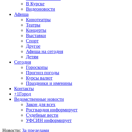
В Курске
Видеоновости
Афиша
Кинотеатры
Театры
Концерты
Выставки
Спорт
Другое
Афиша на сегодня
Детям
Сегодня
Гороскопы
Прогноз погоды
Курсы валют
Праздники и именины
Контакты
+1Город
Ведомственные новости
Закон для всех
Росгвардия информирует
Судебные вести
УФСИН информирует
Новости:
За пределами