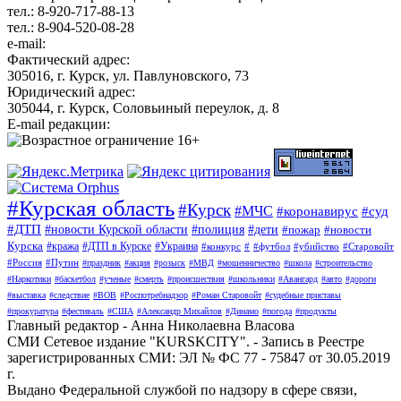
тел.: 8-920-717-88-13
тел.: 8-904-520-08-28
e-mail:
Фактический адрес:
305016, г. Курск, ул. Павлуновского, 73
Юридический адрес:
305044, г. Курск, Соловьиный переулок, д. 8
E-mail редакции:
#Курская область
#Курск
#МЧС
#коронавирус
#суд
#ДТП
#новости Курской области
#полиция
#дети
#пожар
#новости
Курска
#кража
#ДТП в Курске
#Украина
#конкурс
#
#футбол
#убийство
#Старовойт
#Россия
#Путин
#праздник
#акция
#розыск
#МВД
#мошенничество
#школа
#строительство
#Наркотики
#баскетбол
#ученые
#смерть
#происшествия
#школьники
#Авангард
#авто
#дороги
#выставка
#следствие
#ВОВ
#Роспотребнадзор
#Роман Старовойт
#судебные приставы
#прокуратура
#фестиваль
#США
#Александр Михайлов
#Динамо
#погода
#продукты
Главный редактор - Анна Николаевна Власова
СМИ Сетевое издание "KURSKCITY". - Запись в Реестре
зарегистрированных СМИ: ЭЛ № ФС 77 - 75847 от 30.05.2019
г.
Выдано Федеральной службой по надзору в сфере связи,