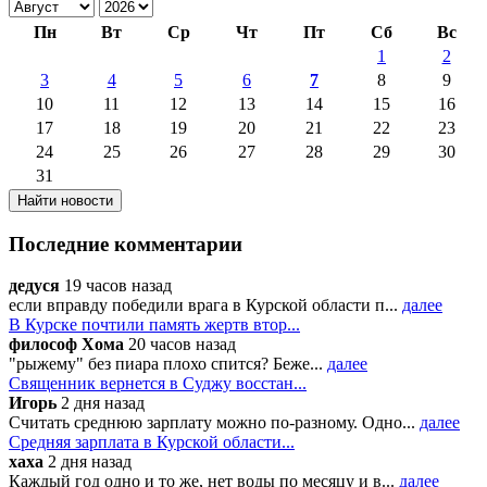
Пн
Вт
Ср
Чт
Пт
Сб
Вс
1
2
3
4
5
6
7
8
9
10
11
12
13
14
15
16
17
18
19
20
21
22
23
24
25
26
27
28
29
30
31
Последние комментарии
дедуся
19 часов назад
если вправду победили врага в Курской области п...
далее
В Курске почтили память жертв втор...
философ Хома
20 часов назад
"рыжему" без пиара плохо спится? Беже...
далее
Священник вернется в Суджу восстан...
Игорь
2 дня назад
Считать среднюю зарплату можно по-разному. Одно...
далее
Средняя зарплата в Курской области...
хаха
2 дня назад
Каждый год одно и то же, нет воды по месяцу и в...
далее