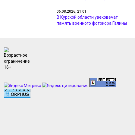
06.08.2026, 21:01
В Курской области увековечат
память военного фотокора Галины
Санько
06.08.2026, 19:19
Курский «Авангард» стартует в
Кубке России матчем против
«Кристалл-МЭЗТ»
06.08.2026, 18:45
В Курске вводили план «Перехват»
из-за видео с похищением
человека
06.08.2026, 18:39
Прокуратуру Курской области
возглавил Дмитрий Бурко
06.08.2026, 18:36
МИД: ВСУ атаковали Курскую