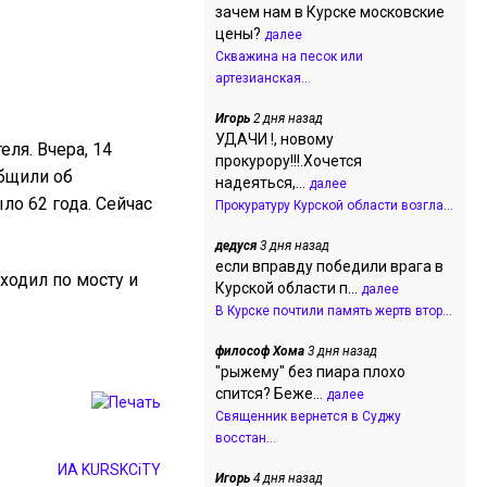
зачем нам в Курске московские
цены?
далее
Скважина на песок или
артезианская...
Игорь
2 дня назад
УДАЧИ !, новому
ля. Вчера, 14
прокурору!!!.Хочется
общили об
надеяться,...
далее
о 62 года. Сейчас
Прокуратуру Курской области возгла...
дедуся
3 дня назад
если вправду победили врага в
ходил по мосту и
Курской области п...
далее
В Курске почтили память жертв втор...
философ Хома
3 дня назад
"рыжему" без пиара плохо
спится? Беже...
далее
Священник вернется в Суджу
восстан...
ИА KURSKCiTY
Игорь
4 дня назад