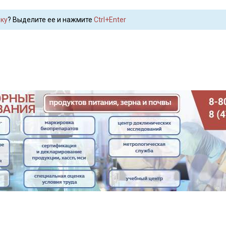
ку
? Выделите ее и нажмите
Ctrl+Enter