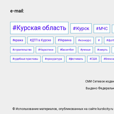
e-mail:
#Курская область
#Курск
#МЧС
#кража
#ДТП в Курске
#Украина
#конкурс
#
#фут
#строительство
#Наркотики
#баскетбол
#ученые
#смерть
#судебные приставы
#прокуратура
#фестиваль
#США
#Алекса
СМИ Сетевое издани
Выдано Федерально
© Использование материалов, опубликованных на сайте kurskcity.ru 