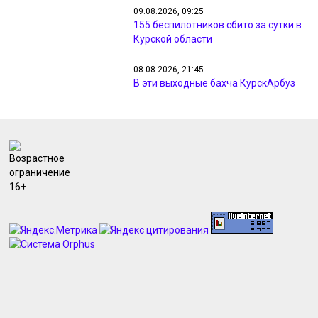
09.08.2026, 09:25
155 беспилотников сбито за сутки в
Курской области
08.08.2026, 21:45
В эти выходные бахча КурскАрбуз
открыла свои двери для
посетителей
08.08.2026, 21:10
358 малышей родились в Курском
перинатальном центре в июле
08.08.2026, 21:08
На объездной дороге Курска в ДТП
перевернулся автомобиль
08.08.2026, 20:09
Депутат Госдумы просит убрать
камеры с трассы Белгород – Курск
из-за дронов