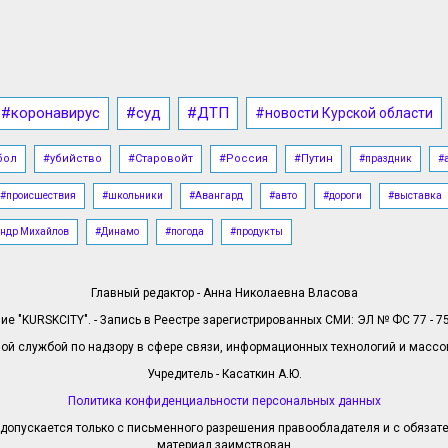
#коронавирус
#суд
#ДТП
#новости Курской области
бол
#убийство
#Старовойт
#Россия
#Путин
#праздник
#
#происшествия
#школьники
#Авангард
#авто
#дороги
#выставка
ндр Михайлов
#Динамо
#погода
#продукты
Главный редактор - Анна Николаевна Власова
е "KURSKCITY". - Запись в Реестре зарегистрированных СМИ: ЭЛ № ФС 77 - 758
й службой по надзору в сфере связи, информационных технологий и масс
Учредитель - Касаткин А.Ю.
Политика конфиденциальности персональных данных
допускается только с письменного разрешения правообладателя и с обязател
материал заимствован