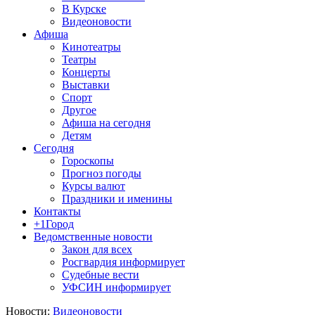
В Курске
Видеоновости
Афиша
Кинотеатры
Театры
Концерты
Выставки
Спорт
Другое
Афиша на сегодня
Детям
Сегодня
Гороскопы
Прогноз погоды
Курсы валют
Праздники и именины
Контакты
+1Город
Ведомственные новости
Закон для всех
Росгвардия информирует
Судебные вести
УФСИН информирует
Новости:
Видеоновости