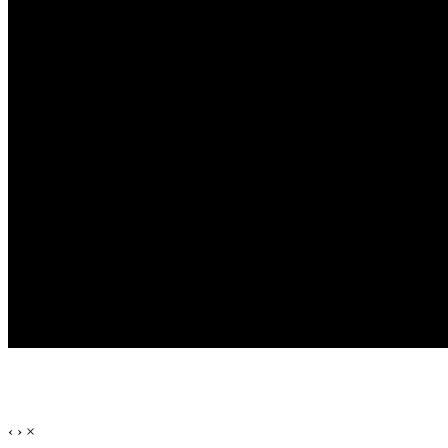
‹
›
×