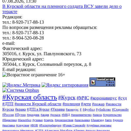
07.08.2026, 13:30
В Курской области на пленного солдата ВСУ завели дело о
теракте
Редакция:
тел.: 8-920-717-88-13
По вопросам размещения рекламы обращаться:
тел.: 8-920-717-88-13
тел.: 8-904-520-08-28
e-mail:
Фактический адрес:
305016, г. Курск, ул. Павлуновского, 73
Юридический адрес:
305044, г. Курск, Соловьиный переулок, д. 8
E-mail редакции:
#Курская область
#Курск
#МЧС
#коронавирус
#суд
#ДТП
#новости Курской области
#полиция
#дети
#пожар
#новости
Курска
#кража
#ДТП в Курске
#Украина
#конкурс
#
#футбол
#убийство
#Старовойт
#Россия
#Путин
#праздник
#акция
#розыск
#МВД
#мошенничество
#школа
#строительство
#Наркотики
#баскетбол
#ученые
#смерть
#происшествия
#школьники
#Авангард
#авто
#дороги
#выставка
#следствие
#ВОВ
#Роспотребнадзор
#Роман Старовойт
#судебные приставы
#прокуратура
#фестиваль
#США
#Александр Михайлов
#Динамо
#погода
#продукты