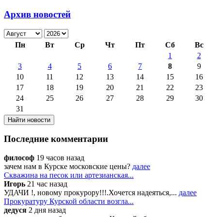
Архив новостей
Пн
Вт
Ср
Чт
Пт
Сб
Вс
1
2
3
4
5
6
7
8
9
10
11
12
13
14
15
16
17
18
19
20
21
22
23
24
25
26
27
28
29
30
31
Последние комментарии
философ
19 часов назад
зачем нам в Курске московские цены?
далее
Скважина на песок или артезианская...
Игорь
21 час назад
УДАЧИ !, новому прокурору!!!.Хочется надеяться,...
далее
Прокуратуру Курской области возгла...
дедуся
2 дня назад