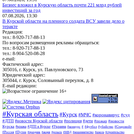
Бизнес вложил в Курскую область почти 221 млрд рублей
инвестиций за год
07.08.2026, 13:30
В Курской области на пленного солдата ВСУ завели дело о
теракте
Редакция:
тел.: 8-920-717-88-13
По вопросам размещения рекламы обращаться:
тел.: 8-920-717-88-13
тел.: 8-904-520-08-28
e-mail:
Фактический адрес:
305016, г. Курск, ул. Павлуновского, 73
Юридический адрес:
305044, г. Курск, Соловьиный переулок, д. 8
E-mail редакции:
#Курская область
#Курск
#МЧС
#коронавирус
#суд
#ДТП
#новости Курской области
#полиция
#дети
#пожар
#новости
Курска
#кража
#ДТП в Курске
#Украина
#конкурс
#
#футбол
#убийство
#Старовойт
#Россия
#Путин
#праздник
#акция
#розыск
#МВД
#мошенничество
#школа
#строительство