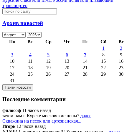
Курские спасатели МЧС России испытали плавающий
транспортер
Архив новостей
Пн
Вт
Ср
Чт
Пт
Сб
Вс
1
2
3
4
5
6
7
8
9
10
11
12
13
14
15
16
17
18
19
20
21
22
23
24
25
26
27
28
29
30
31
Последние комментарии
философ
11 часов назад
зачем нам в Курске московские цены?
далее
Скважина на песок или артезианская...
Игорь
12 часов назад
УДАЧИ !, новому прокурору!!!.Хочется надеяться,...
далее