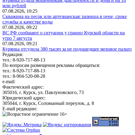
Курянка отдала мошенникам драгоценности и деньги на 10
млн рублей
07.08.2026, 10:25
Скважина на песок или артезианская: разница в цене, сроке
службы и качестве воды
07.08.2026, 09:22
ВС РФ сообщают о ситуации у границ Курской области на
утро 7 августа
07.08.2026, 09:21
Курянка отсудила 380 тысяч за не подошедшее меховое пальто
Редакция:
тел.: 8-920-717-88-13
По вопросам размещения рекламы обращаться:
тел.: 8-920-717-88-13
тел.: 8-904-520-08-28
e-mail:
Фактический адрес:
305016, г. Курск, ул. Павлуновского, 73
Юридический адрес:
305044, г. Курск, Соловьиный переулок, д. 8
E-mail редакции: