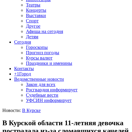
Театры
Концерты
Выставки
Спорт
Другое
Афиша на сегодня
Детям
Сегодня
Гороскопы
Прогноз погоды
Курсы валют
Праздники и именины
Контакты
+1Город
Ведомственные новости
Закон для всех
Росгвардия информирует
Судебные вести
УФСИН информирует
Новости:
В Курске
В Курской области 11-летняя девочка
пострадала из-за сломавшихся качелей