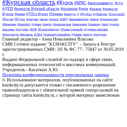
#Курская область
#Курск
#МЧС
#коронавирус
#суд
#ДТП
#новости Курской области
#полиция
#дети
#пожар
#новости
Курска
#кража
#ДТП в Курске
#Украина
#конкурс
#
#футбол
#убийство
#Старовойт
#Россия
#Путин
#праздник
#акция
#розыск
#МВД
#мошенничество
#школа
#строительство
#Наркотики
#баскетбол
#ученые
#смерть
#происшествия
#школьники
#Авангард
#авто
#дороги
#выставка
#следствие
#ВОВ
#Роспотребнадзор
#Роман Старовойт
#судебные приставы
#прокуратура
#фестиваль
#США
#Александр Михайлов
#Динамо
#погода
#продукты
Главный редактор - Анна Николаевна Власова
СМИ Сетевое издание "KURSKCITY". - Запись в Реестре
зарегистрированных СМИ: ЭЛ № ФС 77 - 75847 от 30.05.2019
г.
Выдано Федеральной службой по надзору в сфере связи,
информационных технологий и массовых коммуникаций.
Учредитель - Касаткин А.Ю.
Политика конфиденциальности персональных данных
© Использование материалов, опубликованных на сайте
kurskcity.ru допускается только с письменного разрешения
правообладателя и с обязательной прямой гиперссылкой на
страницу сайта kurskcity.ru, с которой материал заимствован