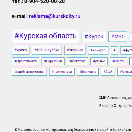
тел.: 8-904-520-08-28
e-mail:
reklama@kurskcity.ru
#Курская область
#Курск
#МЧС
#кража
#ДТП в Курске
#Украина
#конкурс
#
#фут
#строительство
#Наркотики
#баскетбол
#ученые
#смерть
#судебные приставы
#прокуратура
#фестиваль
#США
#Алекса
СМИ Сетевое издани
Выдано Федерально
© Использование материалов, опубликованных на сайте kurskcity.ru 