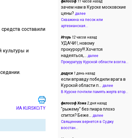
философ
11 часов назад
зачем нам в Курске московские
цены?
далее
Скважина на песок или
артезианская...
 средств составили
Игорь
12 часов назад
УДАЧИ !, новому
прокурору!!!.Хочется
й культуры и
надеяться,...
далее
Прокуратуру Курской области возгла...
седании.
дедуся
1 день назад
если вправду победили врага в
Курской области п...
далее
В Курске почтили память жертв втор...
философ Хома
2 дня назад
ИА KURSKCiTY
"рыжему" без пиара плохо
спится? Беже...
далее
Священник вернется в Суджу
восстан...