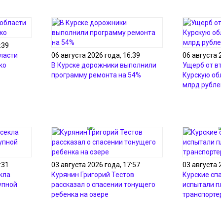
:39
ласти
06 августа 2026 года, 16:39
06 августа 
ко
В Курске дорожники выполнили
Ущерб от в
программу ремонта на 54%
Курскую об
млрд рубле
:31
03 августа 2026 года, 17:57
03 августа 
кла
Курянин Григорий Тестов
Курские сп
упной
рассказал о спасении тонущего
испытали 
ребенка на озере
транспорте