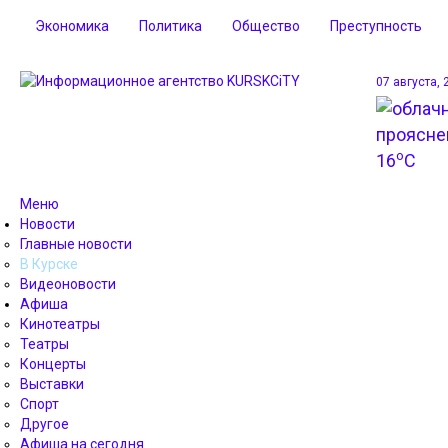
Экономика
Политика
Общество
Преступность
07 августа, 
o
16
C
Меню
Новости
Главные новости
В Курске
Видеоновости
Афиша
Кинотеатры
Театры
Концерты
Выставки
Спорт
Другое
Афиша на сегодня