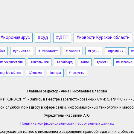
#коронавирус
#суд
#ДТП
#новости Курской области
бол
#убийство
#Старовойт
#Россия
#Путин
#праздник
#
#происшествия
#школьники
#Авангард
#авто
#дороги
#выставка
ндр Михайлов
#Динамо
#погода
#продукты
Главный редактор - Анна Николаевна Власова
е "KURSKCITY". - Запись в Реестре зарегистрированных СМИ: ЭЛ № ФС 77 - 758
й службой по надзору в сфере связи, информационных технологий и масс
Учредитель - Касаткин А.Ю.
Политика конфиденциальности персональных данных
допускается только с письменного разрешения правообладателя и с обязател