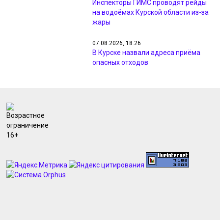
Инспекторы ГИМС проводят рейды
на водоёмах Курской области из-за
жары
07.08.2026, 18:26
В Курске назвали адреса приёма
опасных отходов
07.08.2026, 18:09
Минприроды проверил жалобы
жителей на неприятный запах в
Курске
07.08.2026, 17:48
Курянам из Рыльска вернули свет и
разметку после жалоб прокурору
07.08.2026, 17:47
Курянин получил 4 года за разбой с
маникюрным инструментом
07.08.2026, 17:46