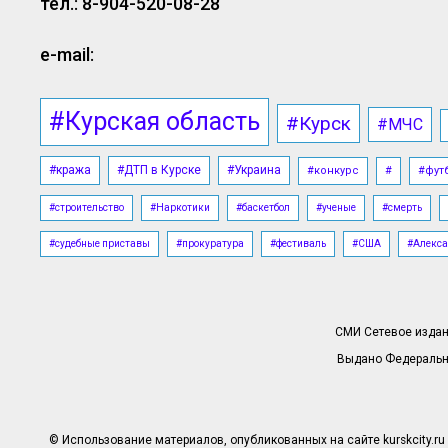
тел.: 8-904-520-08-28
e-mail:
#Курская область
#Курск
#МЧС
#кража
#ДТП в Курске
#Украина
#конкурс
#
#фут
#строительство
#Наркотики
#баскетбол
#ученые
#смерть
#судебные приставы
#прокуратура
#фестиваль
#США
#Алекса
СМИ Сетевое издани
Выдано Федерально
© Использование материалов, опубликованных на сайте kurskcity.ru 