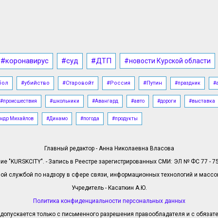
#коронавирус
#суд
#ДТП
#новости Курской области
бол
#убийство
#Старовойт
#Россия
#Путин
#праздник
#
#происшествия
#школьники
#Авангард
#авто
#дороги
#выставка
ндр Михайлов
#Динамо
#погода
#продукты
Главный редактор - Анна Николаевна Власова
е "KURSKCITY". - Запись в Реестре зарегистрированных СМИ: ЭЛ № ФС 77 - 758
й службой по надзору в сфере связи, информационных технологий и масс
Учредитель - Касаткин А.Ю.
Политика конфиденциальности персональных данных
допускается только с письменного разрешения правообладателя и с обязател