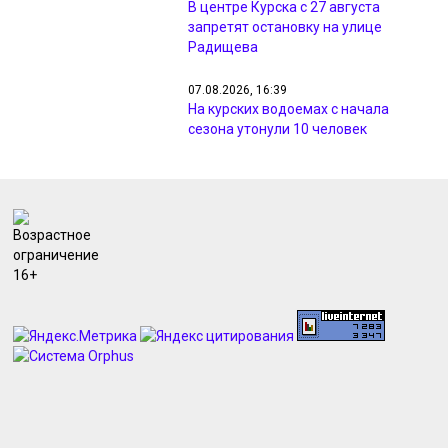
В центре Курска с 27 августа
запретят остановку на улице
Радищева
07.08.2026, 16:39
На курских водоемах с начала
сезона утонули 10 человек
07.08.2026, 16:22
«Мираторг» развивает
производственную инфраструктуру
и поздравляет строителей с
профессиональным праздником
07.08.2026, 15:40
В Курске после раскопок
восстановили грунт на 7 улицах
07.08.2026, 15:25
В Курске полицейские ищут
хозяина потерявшейся овчарки