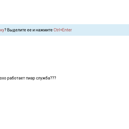
ку
? Выделите ее и нажмите
Ctrl+Enter
плохо работает пиар служба???