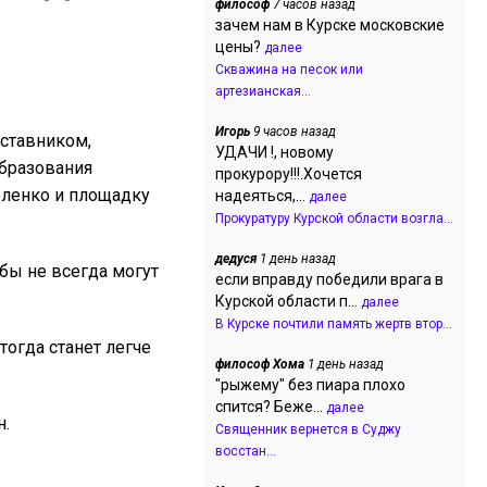
философ
7 часов назад
зачем нам в Курске московские
цены?
далее
Скважина на песок или
артезианская...
Игорь
9 часов назад
аставником,
УДАЧИ !, новому
образования
прокурору!!!.Хочется
еленко и площадку
надеяться,...
далее
Прокуратуру Курской области возгла...
дедуся
1 день назад
бы не всегда могут
если вправду победили врага в
Курской области п...
далее
В Курске почтили память жертв втор...
тогда станет легче
философ Хома
1 день назад
"рыжему" без пиара плохо
спится? Беже...
далее
н.
Священник вернется в Суджу
восстан...