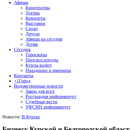
Афиша
Кинотеатры
Театры
Концерты
Выставки
Спорт
Другое
Афиша на сегодня
Детям
Сегодня
Гороскопы
Прогноз погоды
Курсы валют
Праздники и именины
Контакты
+1Город
Ведомственные новости
Закон для всех
Росгвардия информирует
Судебные вести
УФСИН информирует
Новости:
В Курске
Бизнесу Курской и Белгородской област